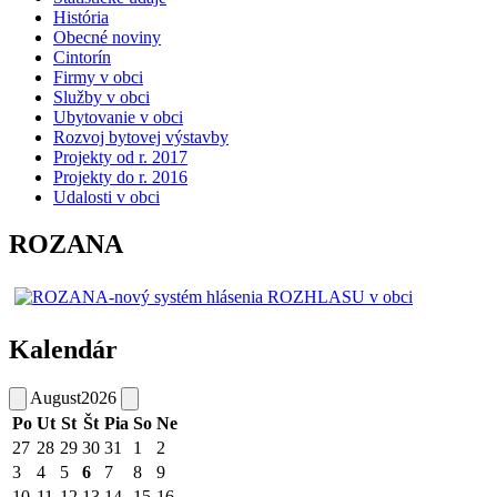
História
Obecné noviny
Cintorín
Firmy v obci
Služby v obci
Ubytovanie v obci
Rozvoj bytovej výstavby
Projekty od r. 2017
Projekty do r. 2016
Udalosti v obci
ROZANA
Kalendár
August
2026
Po
Ut
St
Št
Pia
So
Ne
27
28
29
30
31
1
2
3
4
5
6
7
8
9
10
11
12
13
14
15
16