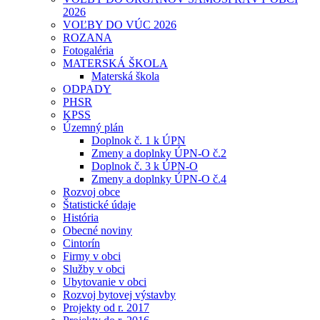
2026
VOĽBY DO VÚC 2026
ROZANA
Fotogaléria
MATERSKÁ ŠKOLA
Materská škola
ODPADY
PHSR
KPSS
Územný plán
Doplnok č. 1 k ÚPN
Zmeny a doplnky ÚPN-O č.2
Doplnok č. 3 k ÚPN-O
Zmeny a doplnky ÚPN-O č.4
Rozvoj obce
Štatistické údaje
História
Obecné noviny
Cintorín
Firmy v obci
Služby v obci
Ubytovanie v obci
Rozvoj bytovej výstavby
Projekty od r. 2017