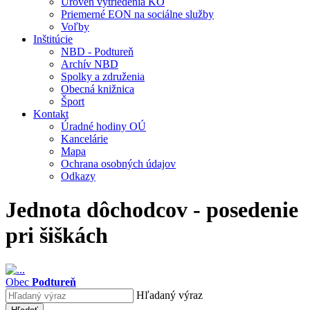
Úroveň vytriedenia KO
Priemerné EON na sociálne služby
Voľby
Inštitúcie
NBD - Podtureň
Archív NBD
Spolky a združenia
Obecná knižnica
Šport
Kontakt
Úradné hodiny OÚ
Kancelárie
Mapa
Ochrana osobných údajov
Odkazy
Jednota dôchodcov - posedenie
pri šiškách
Obec
Podtureň
Hľadaný výraz