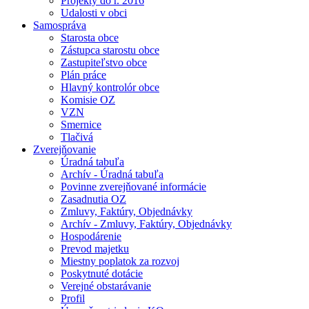
Projekty do r. 2016
Udalosti v obci
Samospráva
Starosta obce
Zástupca starostu obce
Zastupiteľstvo obce
Plán práce
Hlavný kontrolór obce
Komisie OZ
VZN
Smernice
Tlačivá
Zverejňovanie
Úradná tabuľa
Archív - Úradná tabuľa
Povinne zverejňované informácie
Zasadnutia OZ
Zmluvy, Faktúry, Objednávky
Archív - Zmluvy, Faktúry, Objednávky
Hospodárenie
Prevod majetku
Miestny poplatok za rozvoj
Poskytnuté dotácie
Verejné obstarávanie
Profil