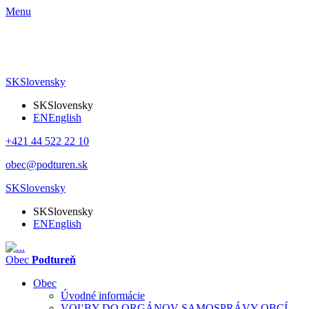
Menu
SK
Slovensky
SK
Slovensky
EN
English
+421 44 522 22 10
obec@podturen.sk
SK
Slovensky
SK
Slovensky
EN
English
Obec
Podtureň
Obec
Úvodné informácie
VOĽBY DO ORGÁNOV SAMOSPRÁVY OBCÍ