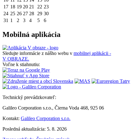
17
18
19
20
21
22
23
24
25
26
27
28
29
30
31
1
2
3
4
5
6
Mobilná aplikácia
Sledujte informácie z nášho webu v
mobilnej aplikácii -
V OBRAZE.
Voľne k stiahnutiu:
Technický prevádzkovateľ:
Galileo Corporation s.r.o., Čierna Voda 468, 925 06
Kontakt:
Galileo Corporation s.r.o.
Posledná aktualizácia: 5. 8. 2026