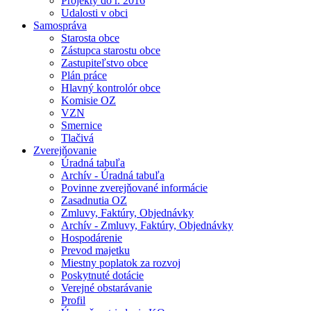
Projekty do r. 2016
Udalosti v obci
Samospráva
Starosta obce
Zástupca starostu obce
Zastupiteľstvo obce
Plán práce
Hlavný kontrolór obce
Komisie OZ
VZN
Smernice
Tlačivá
Zverejňovanie
Úradná tabuľa
Archív - Úradná tabuľa
Povinne zverejňované informácie
Zasadnutia OZ
Zmluvy, Faktúry, Objednávky
Archív - Zmluvy, Faktúry, Objednávky
Hospodárenie
Prevod majetku
Miestny poplatok za rozvoj
Poskytnuté dotácie
Verejné obstarávanie
Profil