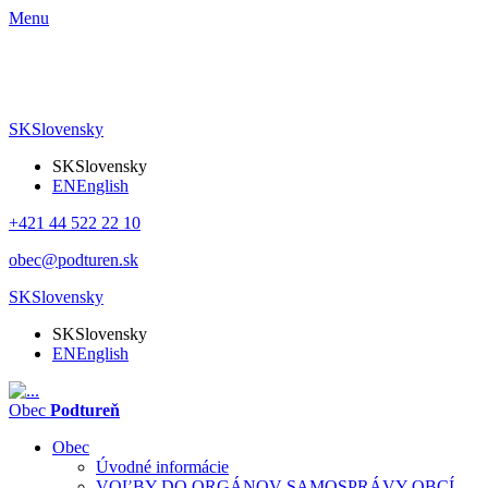
Menu
SK
Slovensky
SK
Slovensky
EN
English
+421 44 522 22 10
obec@podturen.sk
SK
Slovensky
SK
Slovensky
EN
English
Obec
Podtureň
Obec
Úvodné informácie
VOĽBY DO ORGÁNOV SAMOSPRÁVY OBCÍ