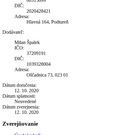
00315699
DIČ:
2020428421
Adresa:
Hlavná 164, Podtureň
Dodávateľ:
Milan Špalek
IČO:
37209191
DIČ:
1039328004
Adresa:
Oščadnica 73, 023 01
Dátum doručenia:
12. 10. 2020
Dátum splatnosti:
Neuvedené
Dátum zverejnenia:
12. 10. 2020
Zverejňovanie