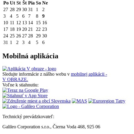
Po
Ut
St
Št
Pia
So
Ne
27
28
29
30
31
1
2
3
4
5
6
7
8
9
10
11
12
13
14
15
16
17
18
19
20
21
22
23
24
25
26
27
28
29
30
31
1
2
3
4
5
6
Mobilná aplikácia
Sledujte informácie z nášho webu v
mobilnej aplikácii -
V OBRAZE.
Voľne k stiahnutiu:
Technický prevádzkovateľ:
Galileo Corporation s.r.o., Čierna Voda 468, 925 06