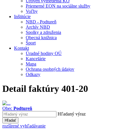
Úroveň vytriedenia KO
Priemerné EON na sociálne služby
Voľby
Inštitúcie
NBD - Podtureň
Archív NBD
Spolky a združenia
Obecná knižnica
Šport
Kontakt
Úradné hodiny OÚ
Kancelárie
Mapa
Ochrana osobných údajov
Odkazy
Detail faktúry 401-20
Obec
Podtureň
Hľadaný výraz
Hľadať
rozšírené vyhľadávanie