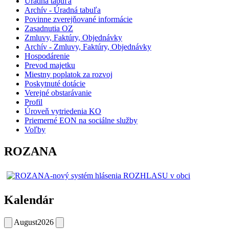
Úradná tabuľa
Archív - Úradná tabuľa
Povinne zverejňované informácie
Zasadnutia OZ
Zmluvy, Faktúry, Objednávky
Archív - Zmluvy, Faktúry, Objednávky
Hospodárenie
Prevod majetku
Miestny poplatok za rozvoj
Poskytnuté dotácie
Verejné obstarávanie
Profil
Úroveň vytriedenia KO
Priemerné EON na sociálne služby
Voľby
ROZANA
Kalendár
August
2026