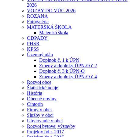
2026
VOĽBY DO VÚC 2026
ROZANA
Fotogaléria
MATERSKÁ ŠKOLA
Materská škola
ODPADY
PHSR
KPSS
Územný plán
Doplnok č. 1 k ÚPN
Zmeny a doplnky ÚPN-O č.2
Doplnok č. 3 k ÚPN-O
Zmeny a doplnky ÚPN-O č.4
Rozvoj obce
Štatistické údaje
História
Obecné noviny
Cintorín
Firmy v obci
Služby v obci
Ubytovanie v obci
Rozvoj bytovej výstavby
Projekty od r. 2017