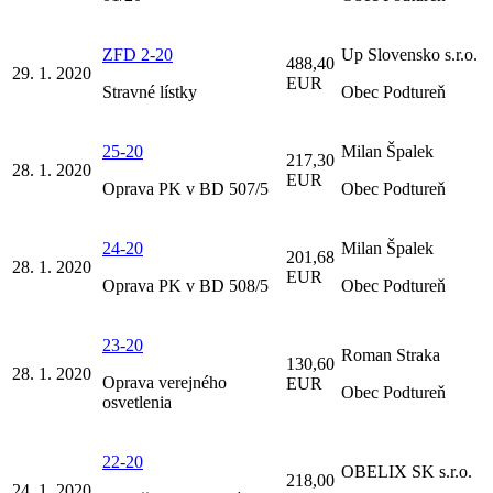
ZFD 2-20
Up Slovensko s.r.o.
488,40
29. 1. 2020
EUR
Stravné lístky
Obec Podtureň
25-20
Milan Špalek
217,30
28. 1. 2020
EUR
Oprava PK v BD 507/5
Obec Podtureň
24-20
Milan Špalek
201,68
28. 1. 2020
EUR
Oprava PK v BD 508/5
Obec Podtureň
23-20
Roman Straka
130,60
28. 1. 2020
Oprava verejného
EUR
Obec Podtureň
osvetlenia
22-20
OBELIX SK s.r.o.
218,00
24. 1. 2020