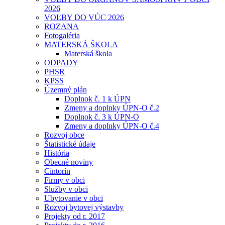
2026
VOĽBY DO VÚC 2026
ROZANA
Fotogaléria
MATERSKÁ ŠKOLA
Materská škola
ODPADY
PHSR
KPSS
Územný plán
Doplnok č. 1 k ÚPN
Zmeny a doplnky ÚPN-O č.2
Doplnok č. 3 k ÚPN-O
Zmeny a doplnky ÚPN-O č.4
Rozvoj obce
Štatistické údaje
História
Obecné noviny
Cintorín
Firmy v obci
Služby v obci
Ubytovanie v obci
Rozvoj bytovej výstavby
Projekty od r. 2017