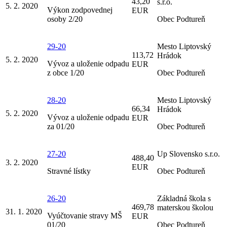
43,20
s.r.o.
5. 2. 2020
Výkon zodpovednej
EUR
osoby 2/20
Obec Podtureň
29-20
Mesto Liptovský
113,72
Hrádok
5. 2. 2020
Vývoz a uloženie odpadu
EUR
z obce 1/20
Obec Podtureň
28-20
Mesto Liptovský
66,34
Hrádok
5. 2. 2020
Vývoz a uloženie odpadu
EUR
za 01/20
Obec Podtureň
27-20
Up Slovensko s.r.o.
488,40
3. 2. 2020
EUR
Stravné lístky
Obec Podtureň
26-20
Základná škola s
469,78
materskou školou
31. 1. 2020
Vyúčtovanie stravy MŠ
EUR
01/20
Obec Podtureň