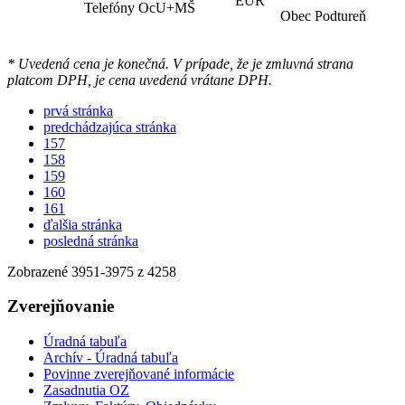
EUR
Telefóny OcU+MŠ
Obec Podtureň
* Uvedená cena je konečná. V prípade, že je zmluvná strana
platcom DPH, je cena uvedená vrátane DPH.
prvá stránka
predchádzajúca stránka
157
158
159
160
161
ďalšia stránka
posledná stránka
Zobrazené
3951
-
3975
z 4258
Zverejňovanie
Úradná tabuľa
Archív - Úradná tabuľa
Povinne zverejňované informácie
Zasadnutia OZ