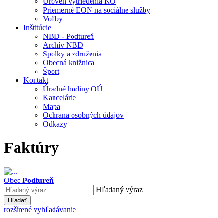
Úroveň vytriedenia KO
Priemerné EON na sociálne služby
Voľby
Inštitúcie
NBD - Podtureň
Archív NBD
Spolky a združenia
Obecná knižnica
Šport
Kontakt
Úradné hodiny OÚ
Kancelárie
Mapa
Ochrana osobných údajov
Odkazy
Faktúry
Obec
Podtureň
Hľadaný výraz
Hľadať
rozšírené vyhľadávanie