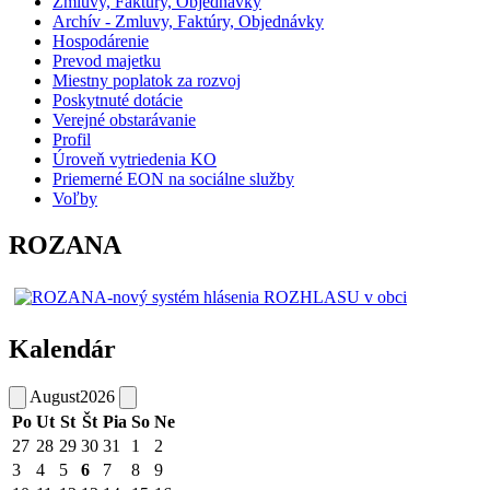
Zmluvy, Faktúry, Objednávky
Archív - Zmluvy, Faktúry, Objednávky
Hospodárenie
Prevod majetku
Miestny poplatok za rozvoj
Poskytnuté dotácie
Verejné obstarávanie
Profil
Úroveň vytriedenia KO
Priemerné EON na sociálne služby
Voľby
ROZANA
Kalendár
August
2026
Po
Ut
St
Št
Pia
So
Ne
27
28
29
30
31
1
2
3
4
5
6
7
8
9