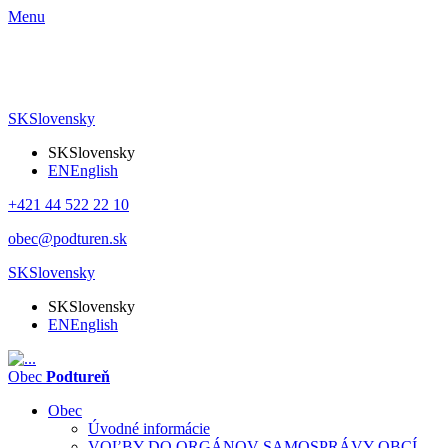
Menu
SK
Slovensky
SK
Slovensky
EN
English
+421 44 522 22 10
obec@podturen.sk
SK
Slovensky
SK
Slovensky
EN
English
Obec
Podtureň
Obec
Úvodné informácie
VOĽBY DO ORGÁNOV SAMOSPRÁVY OBCÍ