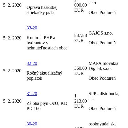
s.r.o.
5. 2. 2020
000,00
Oprava hasičskej
EUR
striekačky ps12
Obec Podtureň
33-20
GAJOS s.r.o.
837,88
Kontrola PHP a
5. 2. 2020
EUR
hydrantov v
Obec Podtureň
nehnuteľnostiach obce
32-20
MAPA Slovakia
360,00
Digital, s.r.o.
5. 2. 2020
Ročný aktualizačný
EUR
poplatok
Obec Podtureň
31-20
SPP - distribúcia,
1
a.s.
5. 2. 2020
213,00
Záloha plyn OcU, KD,
EUR
PD 166
Obec Podtureň
30-20
osobnyudaj.sk,