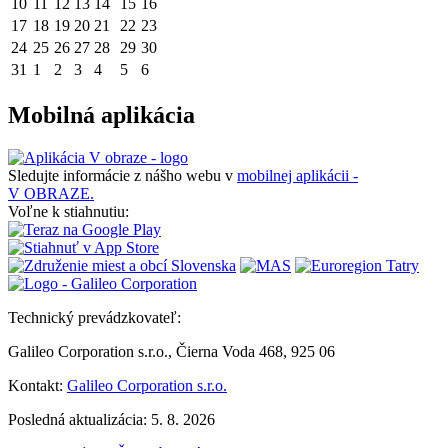
10
11
12
13
14
15
16
17
18
19
20
21
22
23
24
25
26
27
28
29
30
31
1
2
3
4
5
6
Mobilná aplikácia
Sledujte informácie z nášho webu v
mobilnej aplikácii -
V OBRAZE.
Voľne k stiahnutiu:
Technický prevádzkovateľ:
Galileo Corporation s.r.o., Čierna Voda 468, 925 06
Kontakt:
Galileo Corporation s.r.o.
Posledná aktualizácia: 5. 8. 2026