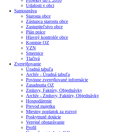
Projekty do r. 2016
Udalosti v obci
Samospráva
Starosta obce
Zástupca starostu obce
Zastupiteľstvo obce
Plán práce
Hlavný kontrolór obce
Komisie OZ
VZN
Smernice
Tlačivá
Zverejňovanie
Úradná tabuľa
Archív - Úradná tabuľa
Povinne zverejňované informácie
Zasadnutia OZ
Zmluvy, Faktúry, Objednávky
Archív - Zmluvy, Faktúry, Objednávky
Hospodárenie
Prevod majetku
Miestny poplatok za rozvoj
Poskytnuté dotácie
Verejné obstarávanie
Profil