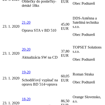
Obliečky do postieľky-
EUR
Obec Podtureň
detské 18ks
DDS-Anténna a
21-20
Satelitná technika
45,00
23. 1. 2020
s.r.o.
EUR
Oprava STA v BD 510
Obec Podtureň
TOPSET Solutions
20-20
37,80
s.r.o.
23. 1. 2020
EUR
Aktualizácia SW na CD
Obec Podtureň
19-20
Roman Straka
60,05
23. 1. 2020
Schodišťový vypínač na
EUR
Obec Podtureň
opravu BD 514+oprava
Orange Slovensko,
18-20
86,50
a.s.
23. 1. 2020