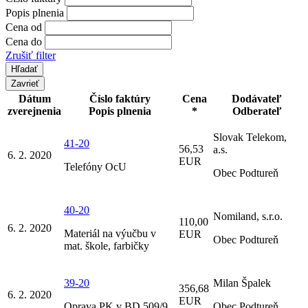
Popis plnenia
Cena od
Cena do
Zrušiť filter
Zavrieť
Dátum
Číslo faktúry
Cena
Dodávateľ
zverejnenia
Popis plnenia
*
Odberateľ
Slovak Telekom,
41-20
56,53
a.s.
6. 2. 2020
EUR
Telefóny OcU
Obec Podtureň
40-20
Nomiland, s.r.o.
110,00
6. 2. 2020
Materiál na výučbu v
EUR
Obec Podtureň
mat. škole, farbičky
39-20
Milan Špalek
356,68
6. 2. 2020
EUR
Oprava PK v BD 509/9
Obec Podtureň