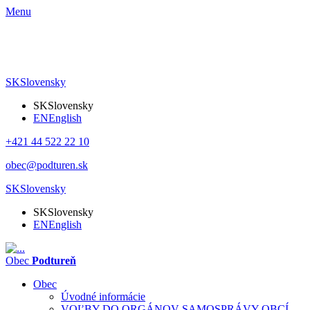
Menu
SK
Slovensky
SK
Slovensky
EN
English
+421 44 522 22 10
obec@podturen.sk
SK
Slovensky
SK
Slovensky
EN
English
Obec
Podtureň
Obec
Úvodné informácie
VOĽBY DO ORGÁNOV SAMOSPRÁVY OBCÍ