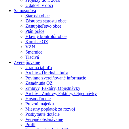
Projekty do r. 2016
Udalosti v obci
Samospráva
Starosta obce
Zástupca starostu obce
Zastupiteľstvo obce
Plán práce
Hlavný kontrolór obce
Komisie OZ
VZN
Smernice
Tlačivá
Zverejňovanie
Úradná tabuľa
Archív - Úradná tabuľa
Povinne zverejňované informácie
Zasadnutia OZ
Zmluvy, Faktúry, Objednávky
Archív - Zmluvy, Faktúry, Objednávky
Hospodárenie
Prevod majetku
Miestny poplatok za rozvoj
Poskytnuté dotácie
Verejné obstarávanie
Profil