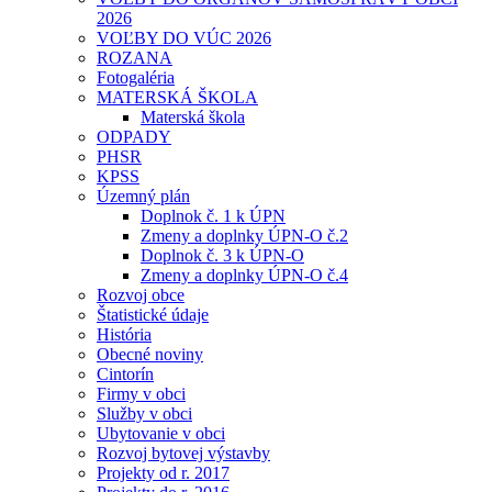
2026
VOĽBY DO VÚC 2026
ROZANA
Fotogaléria
MATERSKÁ ŠKOLA
Materská škola
ODPADY
PHSR
KPSS
Územný plán
Doplnok č. 1 k ÚPN
Zmeny a doplnky ÚPN-O č.2
Doplnok č. 3 k ÚPN-O
Zmeny a doplnky ÚPN-O č.4
Rozvoj obce
Štatistické údaje
História
Obecné noviny
Cintorín
Firmy v obci
Služby v obci
Ubytovanie v obci
Rozvoj bytovej výstavby
Projekty od r. 2017