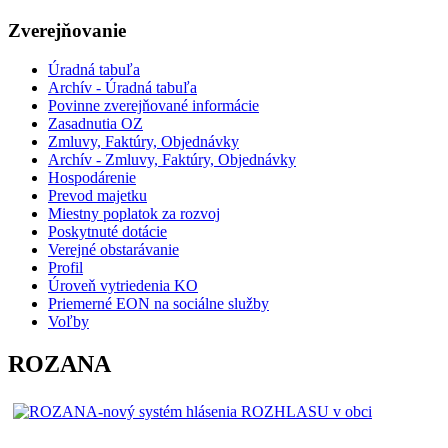
Zverejňovanie
Úradná tabuľa
Archív - Úradná tabuľa
Povinne zverejňované informácie
Zasadnutia OZ
Zmluvy, Faktúry, Objednávky
Archív - Zmluvy, Faktúry, Objednávky
Hospodárenie
Prevod majetku
Miestny poplatok za rozvoj
Poskytnuté dotácie
Verejné obstarávanie
Profil
Úroveň vytriedenia KO
Priemerné EON na sociálne služby
Voľby
ROZANA