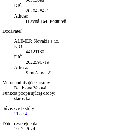
00315699
DIČ:
2020428421
Adresa:
Hlavná 164, Podtureň
Dodávateľ:
ALIMER Slovakia s.r.o.
IČO:
44121130
DIČ:
2022596719
Adresa:
Smrečany 221
Meno podpisujúcej osoby:
Bc. Ivona Vejová
Funkcia podpisujúcej osoby:
starostka
Súvisiace faktúry:
112-24
Dátum zverejnenia:
19. 3. 2024