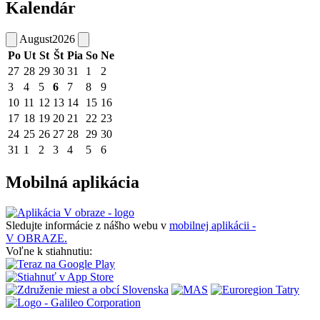
Kalendár
August
2026
Po
Ut
St
Št
Pia
So
Ne
27
28
29
30
31
1
2
3
4
5
6
7
8
9
10
11
12
13
14
15
16
17
18
19
20
21
22
23
24
25
26
27
28
29
30
31
1
2
3
4
5
6
Mobilná aplikácia
Sledujte informácie z nášho webu v
mobilnej aplikácii -
V OBRAZE.
Voľne k stiahnutiu: