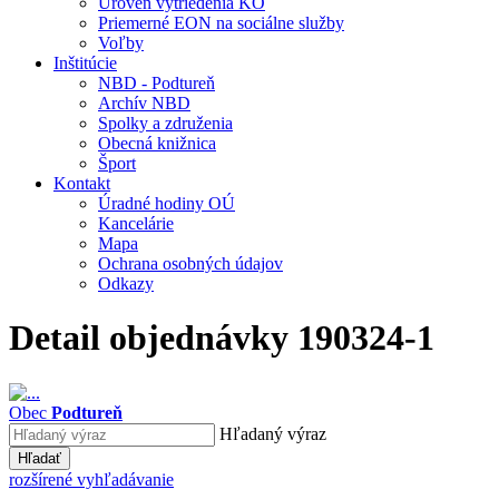
Úroveň vytriedenia KO
Priemerné EON na sociálne služby
Voľby
Inštitúcie
NBD - Podtureň
Archív NBD
Spolky a združenia
Obecná knižnica
Šport
Kontakt
Úradné hodiny OÚ
Kancelárie
Mapa
Ochrana osobných údajov
Odkazy
Detail objednávky 190324-1
Obec
Podtureň
Hľadaný výraz
Hľadať
rozšírené vyhľadávanie