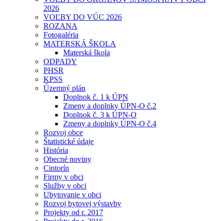
2026
VOĽBY DO VÚC 2026
ROZANA
Fotogaléria
MATERSKÁ ŠKOLA
Materská škola
ODPADY
PHSR
KPSS
Územný plán
Doplnok č. 1 k ÚPN
Zmeny a doplnky ÚPN-O č.2
Doplnok č. 3 k ÚPN-O
Zmeny a doplnky ÚPN-O č.4
Rozvoj obce
Štatistické údaje
História
Obecné noviny
Cintorín
Firmy v obci
Služby v obci
Ubytovanie v obci
Rozvoj bytovej výstavby
Projekty od r. 2017