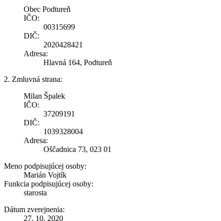
Obec Podtureň
IČO:
00315699
DIČ:
2020428421
Adresa:
Hlavná 164, Podtureň
2. Zmluvná strana:
Milan Špalek
IČO:
37209191
DIČ:
1039328004
Adresa:
Oščadnica 73, 023 01
Meno podpisujúcej osoby:
Marián Vojtík
Funkcia podpisujúcej osoby:
starosta
Dátum zverejnenia:
27. 10. 2020