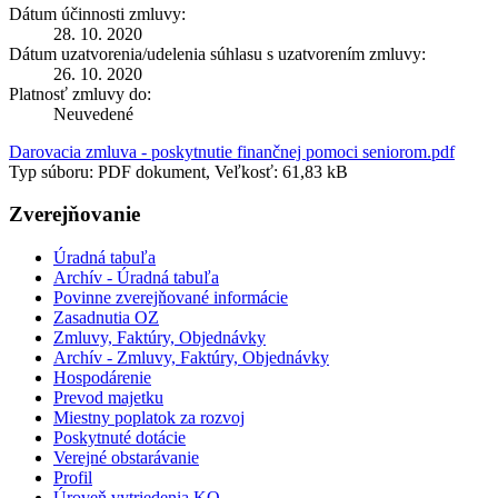
Dátum účinnosti zmluvy:
28. 10. 2020
Dátum uzatvorenia/udelenia súhlasu s uzatvorením zmluvy:
26. 10. 2020
Platnosť zmluvy do:
Neuvedené
Darovacia zmluva - poskytnutie finančnej pomoci seniorom.pdf
Typ súboru: PDF dokument, Veľkosť: 61,83 kB
Zverejňovanie
Úradná tabuľa
Archív - Úradná tabuľa
Povinne zverejňované informácie
Zasadnutia OZ
Zmluvy, Faktúry, Objednávky
Archív - Zmluvy, Faktúry, Objednávky
Hospodárenie
Prevod majetku
Miestny poplatok za rozvoj
Poskytnuté dotácie
Verejné obstarávanie
Profil
Úroveň vytriedenia KO