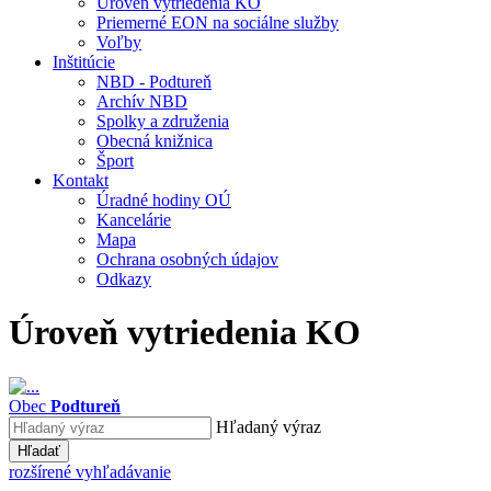
Úroveň vytriedenia KO
Priemerné EON na sociálne služby
Voľby
Inštitúcie
NBD - Podtureň
Archív NBD
Spolky a združenia
Obecná knižnica
Šport
Kontakt
Úradné hodiny OÚ
Kancelárie
Mapa
Ochrana osobných údajov
Odkazy
Úroveň vytriedenia KO
Obec
Podtureň
Hľadaný výraz
Hľadať
rozšírené vyhľadávanie