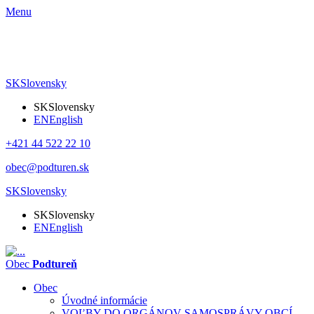
Menu
SK
Slovensky
SK
Slovensky
EN
English
+421 44 522 22 10
obec@podturen.sk
SK
Slovensky
SK
Slovensky
EN
English
Obec
Podtureň
Obec
Úvodné informácie
VOĽBY DO ORGÁNOV SAMOSPRÁVY OBCÍ