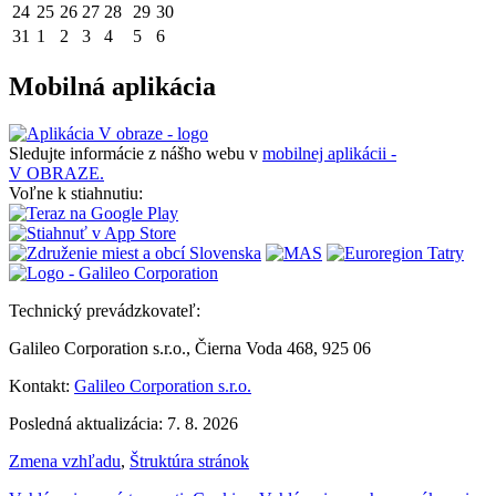
24
25
26
27
28
29
30
31
1
2
3
4
5
6
Mobilná aplikácia
Sledujte informácie z nášho webu v
mobilnej aplikácii -
V OBRAZE.
Voľne k stiahnutiu:
Technický prevádzkovateľ:
Galileo Corporation s.r.o., Čierna Voda 468, 925 06
Kontakt:
Galileo Corporation s.r.o.
Posledná aktualizácia: 7. 8. 2026
Zmena vzhľadu
,
Štruktúra stránok