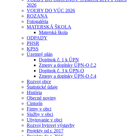
2026
VOĽBY DO VÚC 2026
ROZANA
Fotogaléria
MATERSKÁ ŠKOLA
Materská škola
ODPADY
PHSR
KPSS
Územný plán
Doplnok č. 1 k ÚPN
Zmeny a doplnky ÚPN-O č.2
Doplnok č. 3 k ÚPN-O
Zmeny a doplnky ÚPN-O č.4
Rozvoj obce
Štatistické údaje
História
Obecné noviny
Cintorín
Firmy v obci
Služby v obci
Ubytovanie v obci
Rozvoj bytovej výstavby
Projekty od r. 2017