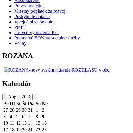
Hospodárenie
Prevod majetku
Miestny poplatok za rozvoj
Poskytnuté dotácie
Verejné obstarávanie
Profil
Úroveň vytriedenia KO
Priemerné EON na sociálne služby
Voľby
ROZANA
Kalendár
August
2026
Po
Ut
St
Št
Pia
So
Ne
27
28
29
30
31
1
2
3
4
5
6
7
8
9
10
11
12
13
14
15
16
17
18
19
20
21
22
23