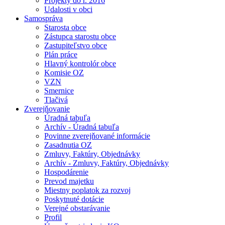
Projekty do r. 2016
Udalosti v obci
Samospráva
Starosta obce
Zástupca starostu obce
Zastupiteľstvo obce
Plán práce
Hlavný kontrolór obce
Komisie OZ
VZN
Smernice
Tlačivá
Zverejňovanie
Úradná tabuľa
Archív - Úradná tabuľa
Povinne zverejňované informácie
Zasadnutia OZ
Zmluvy, Faktúry, Objednávky
Archív - Zmluvy, Faktúry, Objednávky
Hospodárenie
Prevod majetku
Miestny poplatok za rozvoj
Poskytnuté dotácie
Verejné obstarávanie
Profil