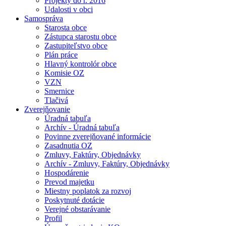
Projekty do r. 2016
Udalosti v obci
Samospráva
Starosta obce
Zástupca starostu obce
Zastupiteľstvo obce
Plán práce
Hlavný kontrolór obce
Komisie OZ
VZN
Smernice
Tlačivá
Zverejňovanie
Úradná tabuľa
Archív - Úradná tabuľa
Povinne zverejňované informácie
Zasadnutia OZ
Zmluvy, Faktúry, Objednávky
Archív - Zmluvy, Faktúry, Objednávky
Hospodárenie
Prevod majetku
Miestny poplatok za rozvoj
Poskytnuté dotácie
Verejné obstarávanie
Profil