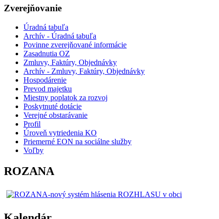
Zverejňovanie
Úradná tabuľa
Archív - Úradná tabuľa
Povinne zverejňované informácie
Zasadnutia OZ
Zmluvy, Faktúry, Objednávky
Archív - Zmluvy, Faktúry, Objednávky
Hospodárenie
Prevod majetku
Miestny poplatok za rozvoj
Poskytnuté dotácie
Verejné obstarávanie
Profil
Úroveň vytriedenia KO
Priemerné EON na sociálne služby
Voľby
ROZANA
Kalendár