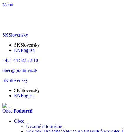
Menu
SK
Slovensky
SK
Slovensky
EN
English
+421 44 522 22 10
obec@podturen.sk
SK
Slovensky
SK
Slovensky
EN
English
Obec
Podtureň
Obec
Úvodné informácie
VOĽBY DO ORGÁNOV SAMOSPRÁVY OBCÍ