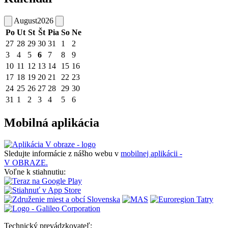
August
2026
Po
Ut
St
Št
Pia
So
Ne
27
28
29
30
31
1
2
3
4
5
6
7
8
9
10
11
12
13
14
15
16
17
18
19
20
21
22
23
24
25
26
27
28
29
30
31
1
2
3
4
5
6
Mobilná aplikácia
Sledujte informácie z nášho webu v
mobilnej aplikácii -
V OBRAZE.
Voľne k stiahnutiu:
Technický prevádzkovateľ: