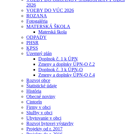
2026
VOĽBY DO VÚC 2026
ROZANA
Fotogaléria
MATERSKÁ ŠKOLA
Materská škola
ODPADY
PHSR
KPSS
Územný plán
Doplnok č. 1 k ÚPN
Zmeny a doplnky ÚPN-O č.2
Doplnok č. 3 k ÚPN-O
Zmeny a doplnky ÚPN-O č.4
Rozvoj obce
Štatistické údaje
História
Obecné noviny
Cintorín
Firmy v obci
Služby v obci
Ubytovanie v obci
Rozvoj bytovej výstavby
Projekty od r. 2017