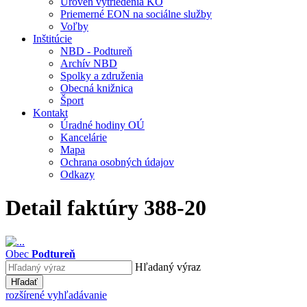
Úroveň vytriedenia KO
Priemerné EON na sociálne služby
Voľby
Inštitúcie
NBD - Podtureň
Archív NBD
Spolky a združenia
Obecná knižnica
Šport
Kontakt
Úradné hodiny OÚ
Kancelárie
Mapa
Ochrana osobných údajov
Odkazy
Detail faktúry 388-20
Obec
Podtureň
Hľadaný výraz
Hľadať
rozšírené vyhľadávanie