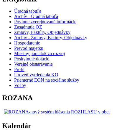
Úradná tabuľa
Archív - Úradná tabuľa
Povinne zverejňované informácie
Zasadnutia OZ
Zmluvy, Faktúry, Objednávky
Archív - Zmluvy, Faktúry, Objednávky
Hospodárenie
Prevod majetku
Miestny poplatok za rozvoj
Poskytnuté dotácie
Verejné obstarávanie
Profil
Úroveň vytriedenia KO
Priemerné EON na sociálne služby
Voľby
ROZANA
Kalendár