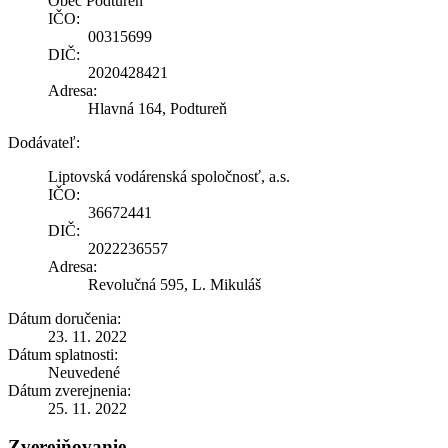
Obec Podtureň
IČO:
00315699
DIČ:
2020428421
Adresa:
Hlavná 164, Podtureň
Dodávateľ:
Liptovská vodárenská spoločnosť, a.s.
IČO:
36672441
DIČ:
2022236557
Adresa:
Revolučná 595, L. Mikuláš
Dátum doručenia:
23. 11. 2022
Dátum splatnosti:
Neuvedené
Dátum zverejnenia:
25. 11. 2022
Zverejňovanie