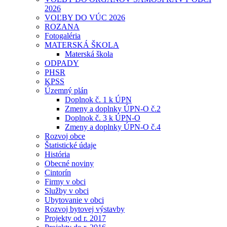
2026
VOĽBY DO VÚC 2026
ROZANA
Fotogaléria
MATERSKÁ ŠKOLA
Materská škola
ODPADY
PHSR
KPSS
Územný plán
Doplnok č. 1 k ÚPN
Zmeny a doplnky ÚPN-O č.2
Doplnok č. 3 k ÚPN-O
Zmeny a doplnky ÚPN-O č.4
Rozvoj obce
Štatistické údaje
História
Obecné noviny
Cintorín
Firmy v obci
Služby v obci
Ubytovanie v obci
Rozvoj bytovej výstavby
Projekty od r. 2017