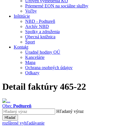
Úroveň vytriedenia KO
Priemerné EON na sociálne služby
Voľby
Inštitúcie
NBD - Podtureň
Archív NBD
Spolky a združenia
Obecná knižnica
Šport
Kontakt
Úradné hodiny OÚ
Kancelárie
Mapa
Ochrana osobných údajov
Odkazy
Detail faktúry 465-22
Obec
Podtureň
Hľadaný výraz
Hľadať
rozšírené vyhľadávanie