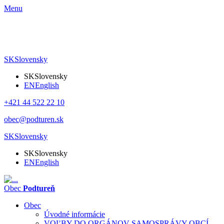
Menu
SK
Slovensky
SK
Slovensky
EN
English
+421 44 522 22 10
obec@podturen.sk
SK
Slovensky
SK
Slovensky
EN
English
Obec
Podtureň
Obec
Úvodné informácie
VOĽBY DO ORGÁNOV SAMOSPRÁVY OBCÍ