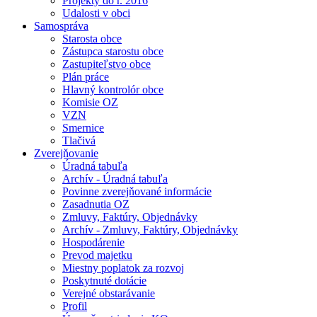
Projekty do r. 2016
Udalosti v obci
Samospráva
Starosta obce
Zástupca starostu obce
Zastupiteľstvo obce
Plán práce
Hlavný kontrolór obce
Komisie OZ
VZN
Smernice
Tlačivá
Zverejňovanie
Úradná tabuľa
Archív - Úradná tabuľa
Povinne zverejňované informácie
Zasadnutia OZ
Zmluvy, Faktúry, Objednávky
Archív - Zmluvy, Faktúry, Objednávky
Hospodárenie
Prevod majetku
Miestny poplatok za rozvoj
Poskytnuté dotácie
Verejné obstarávanie
Profil