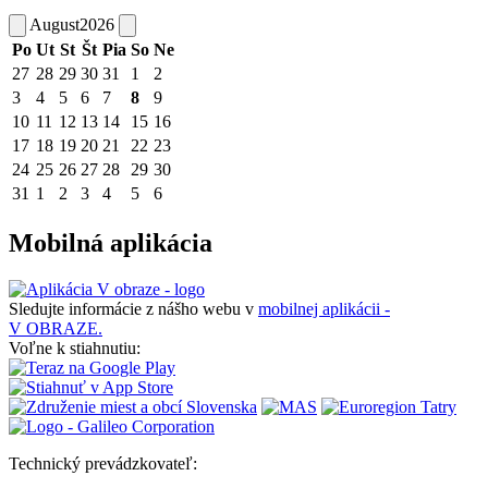
August
2026
Po
Ut
St
Št
Pia
So
Ne
27
28
29
30
31
1
2
3
4
5
6
7
8
9
10
11
12
13
14
15
16
17
18
19
20
21
22
23
24
25
26
27
28
29
30
31
1
2
3
4
5
6
Mobilná aplikácia
Sledujte informácie z nášho webu v
mobilnej aplikácii -
V OBRAZE.
Voľne k stiahnutiu:
Technický prevádzkovateľ: