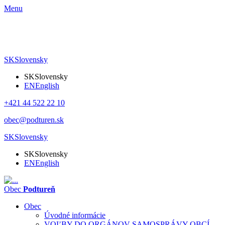
Menu
SK
Slovensky
SK
Slovensky
EN
English
+421 44 522 22 10
obec@podturen.sk
SK
Slovensky
SK
Slovensky
EN
English
Obec
Podtureň
Obec
Úvodné informácie
VOĽBY DO ORGÁNOV SAMOSPRÁVY OBCÍ