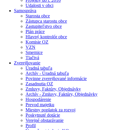
Projekty do r. 2016
Udalosti v obci
Samospráva
Starosta obce
Zástupca starostu obce
Zastupiteľstvo obce
Plán práce
Hlavný kontrolór obce
Komisie OZ
VZN
Smernice
Tlačivá
Zverejňovanie
Úradná tabuľa
Archív - Úradná tabuľa
Povinne zverejňované informácie
Zasadnutia OZ
Zmluvy, Faktúry, Objednávky
Archív - Zmluvy, Faktúry, Objednávky
Hospodárenie
Prevod majetku
Miestny poplatok za rozvoj
Poskytnuté dotácie
Verejné obstarávanie
Profil