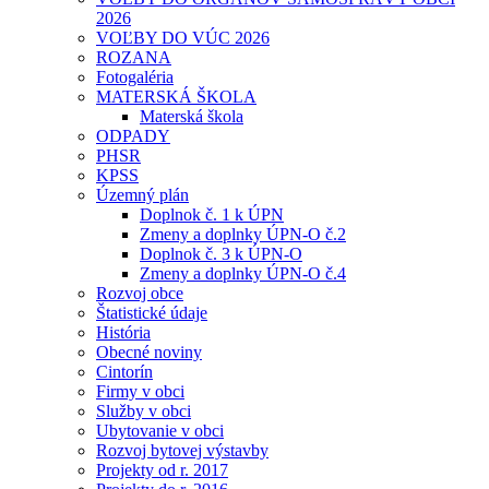
2026
VOĽBY DO VÚC 2026
ROZANA
Fotogaléria
MATERSKÁ ŠKOLA
Materská škola
ODPADY
PHSR
KPSS
Územný plán
Doplnok č. 1 k ÚPN
Zmeny a doplnky ÚPN-O č.2
Doplnok č. 3 k ÚPN-O
Zmeny a doplnky ÚPN-O č.4
Rozvoj obce
Štatistické údaje
História
Obecné noviny
Cintorín
Firmy v obci
Služby v obci
Ubytovanie v obci
Rozvoj bytovej výstavby
Projekty od r. 2017