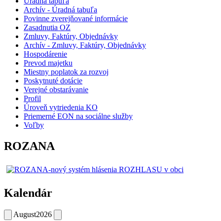
Úradná tabuľa
Archív - Úradná tabuľa
Povinne zverejňované informácie
Zasadnutia OZ
Zmluvy, Faktúry, Objednávky
Archív - Zmluvy, Faktúry, Objednávky
Hospodárenie
Prevod majetku
Miestny poplatok za rozvoj
Poskytnuté dotácie
Verejné obstarávanie
Profil
Úroveň vytriedenia KO
Priemerné EON na sociálne služby
Voľby
ROZANA
Kalendár
August
2026