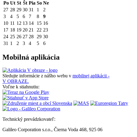
Po
Ut
St
Št
Pia
So
Ne
27
28
29
30
31
1
2
3
4
5
6
7
8
9
10
11
12
13
14
15
16
17
18
19
20
21
22
23
24
25
26
27
28
29
30
31
1
2
3
4
5
6
Mobilná aplikácia
Sledujte informácie z nášho webu v
mobilnej aplikácii -
V OBRAZE.
Voľne k stiahnutiu:
Technický prevádzkovateľ:
Galileo Corporation s.r.o., Čierna Voda 468, 925 06