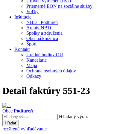
Úroveň vytriedenia KO
Priemerné EON na sociálne služby
Voľby
Inštitúcie
NBD - Podtureň
Archív NBD
Spolky a združenia
Obecná knižnica
Šport
Kontakt
Úradné hodiny OÚ
Kancelárie
Mapa
Ochrana osobných údajov
Odkazy
Detail faktúry 551-23
Obec
Podtureň
Hľadaný výraz
Hľadať
rozšírené vyhľadávanie