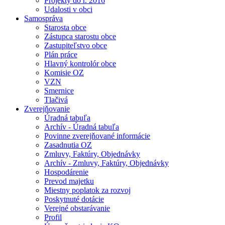
Projekty do r. 2016
Udalosti v obci
Samospráva
Starosta obce
Zástupca starostu obce
Zastupiteľstvo obce
Plán práce
Hlavný kontrolór obce
Komisie OZ
VZN
Smernice
Tlačivá
Zverejňovanie
Úradná tabuľa
Archív - Úradná tabuľa
Povinne zverejňované informácie
Zasadnutia OZ
Zmluvy, Faktúry, Objednávky
Archív - Zmluvy, Faktúry, Objednávky
Hospodárenie
Prevod majetku
Miestny poplatok za rozvoj
Poskytnuté dotácie
Verejné obstarávanie
Profil