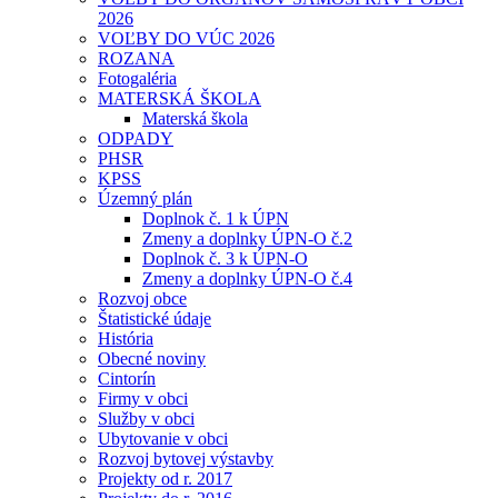
2026
VOĽBY DO VÚC 2026
ROZANA
Fotogaléria
MATERSKÁ ŠKOLA
Materská škola
ODPADY
PHSR
KPSS
Územný plán
Doplnok č. 1 k ÚPN
Zmeny a doplnky ÚPN-O č.2
Doplnok č. 3 k ÚPN-O
Zmeny a doplnky ÚPN-O č.4
Rozvoj obce
Štatistické údaje
História
Obecné noviny
Cintorín
Firmy v obci
Služby v obci
Ubytovanie v obci
Rozvoj bytovej výstavby
Projekty od r. 2017