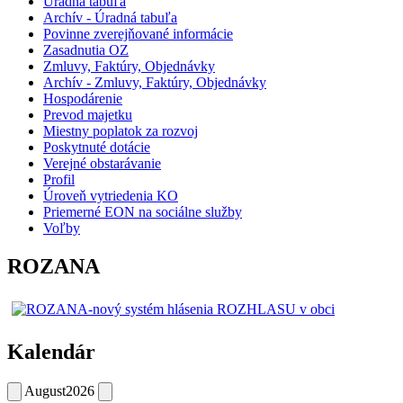
Úradná tabuľa
Archív - Úradná tabuľa
Povinne zverejňované informácie
Zasadnutia OZ
Zmluvy, Faktúry, Objednávky
Archív - Zmluvy, Faktúry, Objednávky
Hospodárenie
Prevod majetku
Miestny poplatok za rozvoj
Poskytnuté dotácie
Verejné obstarávanie
Profil
Úroveň vytriedenia KO
Priemerné EON na sociálne služby
Voľby
ROZANA
Kalendár
August
2026