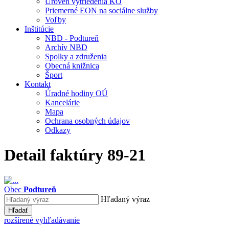
Úroveň vytriedenia KO
Priemerné EON na sociálne služby
Voľby
Inštitúcie
NBD - Podtureň
Archív NBD
Spolky a združenia
Obecná knižnica
Šport
Kontakt
Úradné hodiny OÚ
Kancelárie
Mapa
Ochrana osobných údajov
Odkazy
Detail faktúry 89-21
Obec
Podtureň
Hľadaný výraz
Hľadať
rozšírené vyhľadávanie