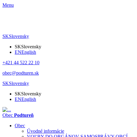
Menu
SK
Slovensky
SK
Slovensky
EN
English
+421 44 522 22 10
obec@podturen.sk
SK
Slovensky
SK
Slovensky
EN
English
Obec
Podtureň
Obec
Úvodné informácie
VOĽBY DO ORGÁNOV SAMOSPRÁVY OBCÍ