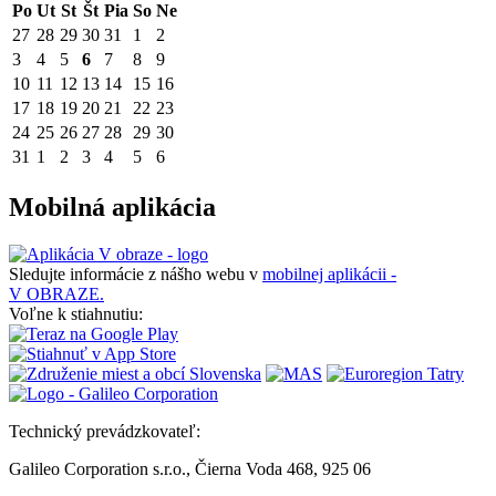
Po
Ut
St
Št
Pia
So
Ne
27
28
29
30
31
1
2
3
4
5
6
7
8
9
10
11
12
13
14
15
16
17
18
19
20
21
22
23
24
25
26
27
28
29
30
31
1
2
3
4
5
6
Mobilná aplikácia
Sledujte informácie z nášho webu v
mobilnej aplikácii -
V OBRAZE.
Voľne k stiahnutiu:
Technický prevádzkovateľ:
Galileo Corporation s.r.o., Čierna Voda 468, 925 06