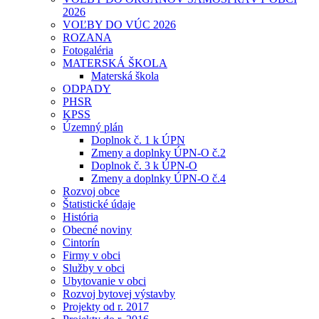
2026
VOĽBY DO VÚC 2026
ROZANA
Fotogaléria
MATERSKÁ ŠKOLA
Materská škola
ODPADY
PHSR
KPSS
Územný plán
Doplnok č. 1 k ÚPN
Zmeny a doplnky ÚPN-O č.2
Doplnok č. 3 k ÚPN-O
Zmeny a doplnky ÚPN-O č.4
Rozvoj obce
Štatistické údaje
História
Obecné noviny
Cintorín
Firmy v obci
Služby v obci
Ubytovanie v obci
Rozvoj bytovej výstavby
Projekty od r. 2017