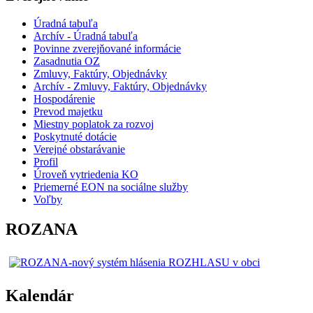
Úradná tabuľa
Archív - Úradná tabuľa
Povinne zverejňované informácie
Zasadnutia OZ
Zmluvy, Faktúry, Objednávky
Archív - Zmluvy, Faktúry, Objednávky
Hospodárenie
Prevod majetku
Miestny poplatok za rozvoj
Poskytnuté dotácie
Verejné obstarávanie
Profil
Úroveň vytriedenia KO
Priemerné EON na sociálne služby
Voľby
ROZANA
Kalendár