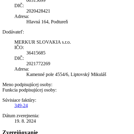
00315699
DIČ:
2020428421
Adresa:
Hlavná 164, Podtureň
Dodávateľ:
MERKUR SLOVAKIA s.r.o.
IČO:
36415685
DIČ:
2021772269
Adresa:
Kamenné pole 4554/6, Liptovský Mikuláš
Meno podpisujúcej osoby:
Funkcia podpisujúcej osoby:
Súvisiace faktúry:
349-24
Dátum zverejnenia:
19. 8. 2024
Zverejňovanie