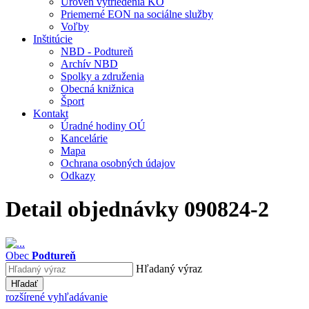
Úroveň vytriedenia KO
Priemerné EON na sociálne služby
Voľby
Inštitúcie
NBD - Podtureň
Archív NBD
Spolky a združenia
Obecná knižnica
Šport
Kontakt
Úradné hodiny OÚ
Kancelárie
Mapa
Ochrana osobných údajov
Odkazy
Detail objednávky 090824-2
Obec
Podtureň
Hľadaný výraz
Hľadať
rozšírené vyhľadávanie