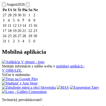
August
2026
Po
Ut
St
Št
Pia
So
Ne
27
28
29
30
31
1
2
3
4
5
6
7
8
9
10
11
12
13
14
15
16
17
18
19
20
21
22
23
24
25
26
27
28
29
30
31
1
2
3
4
5
6
Mobilná aplikácia
Sledujte informácie z nášho webu v
mobilnej aplikácii -
V OBRAZE.
Voľne k stiahnutiu:
Technický prevádzkovateľ: