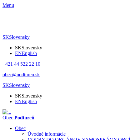
Menu
SK
Slovensky
SK
Slovensky
EN
English
+421 44 522 22 10
obec@podturen.sk
SK
Slovensky
SK
Slovensky
EN
English
Obec
Podtureň
Obec
Úvodné informácie
VOĽBY DO ORGÁNOV SAMOSPRÁVY OBCÍ