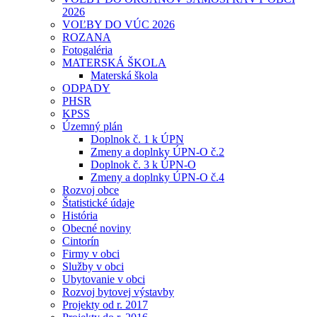
2026
VOĽBY DO VÚC 2026
ROZANA
Fotogaléria
MATERSKÁ ŠKOLA
Materská škola
ODPADY
PHSR
KPSS
Územný plán
Doplnok č. 1 k ÚPN
Zmeny a doplnky ÚPN-O č.2
Doplnok č. 3 k ÚPN-O
Zmeny a doplnky ÚPN-O č.4
Rozvoj obce
Štatistické údaje
História
Obecné noviny
Cintorín
Firmy v obci
Služby v obci
Ubytovanie v obci
Rozvoj bytovej výstavby
Projekty od r. 2017