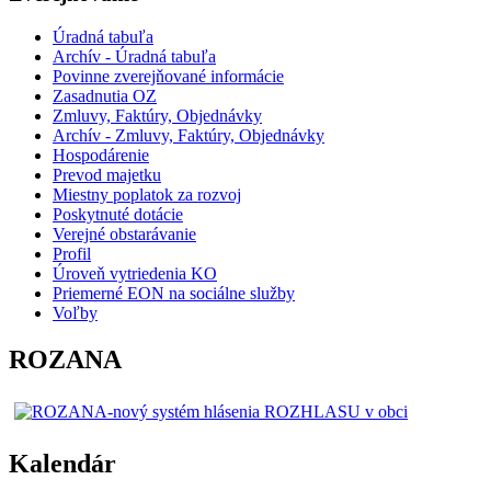
Úradná tabuľa
Archív - Úradná tabuľa
Povinne zverejňované informácie
Zasadnutia OZ
Zmluvy, Faktúry, Objednávky
Archív - Zmluvy, Faktúry, Objednávky
Hospodárenie
Prevod majetku
Miestny poplatok za rozvoj
Poskytnuté dotácie
Verejné obstarávanie
Profil
Úroveň vytriedenia KO
Priemerné EON na sociálne služby
Voľby
ROZANA
Kalendár