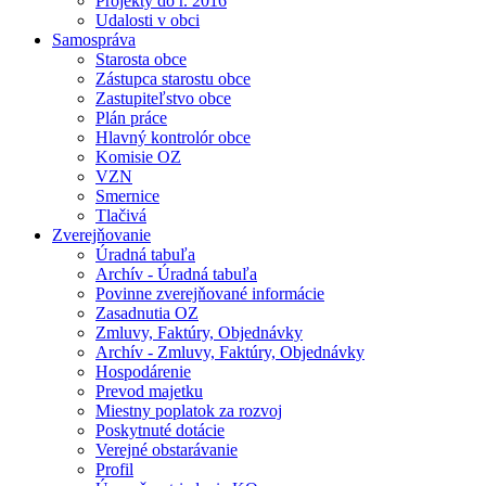
Projekty do r. 2016
Udalosti v obci
Samospráva
Starosta obce
Zástupca starostu obce
Zastupiteľstvo obce
Plán práce
Hlavný kontrolór obce
Komisie OZ
VZN
Smernice
Tlačivá
Zverejňovanie
Úradná tabuľa
Archív - Úradná tabuľa
Povinne zverejňované informácie
Zasadnutia OZ
Zmluvy, Faktúry, Objednávky
Archív - Zmluvy, Faktúry, Objednávky
Hospodárenie
Prevod majetku
Miestny poplatok za rozvoj
Poskytnuté dotácie
Verejné obstarávanie
Profil