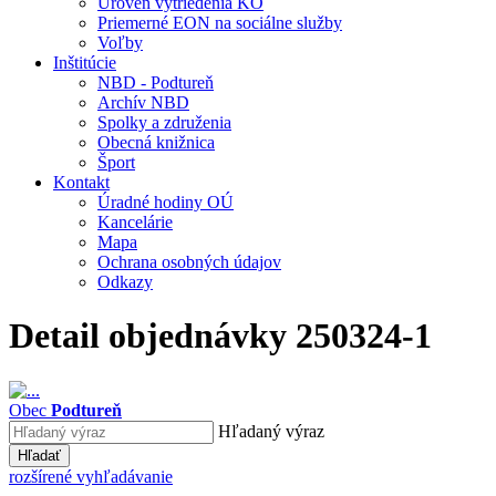
Úroveň vytriedenia KO
Priemerné EON na sociálne služby
Voľby
Inštitúcie
NBD - Podtureň
Archív NBD
Spolky a združenia
Obecná knižnica
Šport
Kontakt
Úradné hodiny OÚ
Kancelárie
Mapa
Ochrana osobných údajov
Odkazy
Detail objednávky 250324-1
Obec
Podtureň
Hľadaný výraz
Hľadať
rozšírené vyhľadávanie