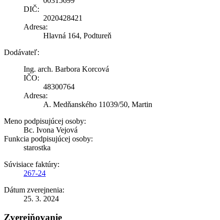
00315699
DIČ:
2020428421
Adresa:
Hlavná 164, Podtureň
Dodávateľ:
Ing. arch. Barbora Korcová
IČO:
48300764
Adresa:
A. Medňanského 11039/50, Martin
Meno podpisujúcej osoby:
Bc. Ivona Vejová
Funkcia podpisujúcej osoby:
starostka
Súvisiace faktúry:
267-24
Dátum zverejnenia:
25. 3. 2024
Zverejňovanie