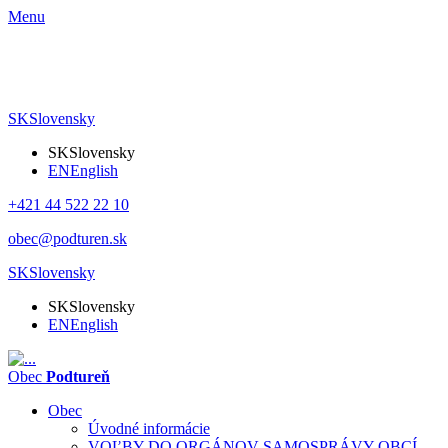
Menu
SK
Slovensky
SK
Slovensky
EN
English
+421 44 522 22 10
obec@podturen.sk
SK
Slovensky
SK
Slovensky
EN
English
Obec
Podtureň
Obec
Úvodné informácie
VOĽBY DO ORGÁNOV SAMOSPRÁVY OBCÍ