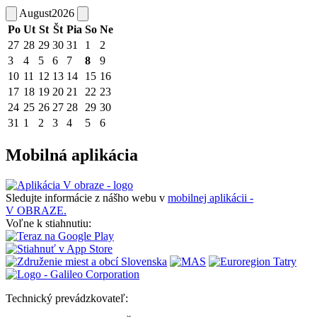
August
2026
Po
Ut
St
Št
Pia
So
Ne
27
28
29
30
31
1
2
3
4
5
6
7
8
9
10
11
12
13
14
15
16
17
18
19
20
21
22
23
24
25
26
27
28
29
30
31
1
2
3
4
5
6
Mobilná aplikácia
Sledujte informácie z nášho webu v
mobilnej aplikácii -
V OBRAZE.
Voľne k stiahnutiu:
Technický prevádzkovateľ: