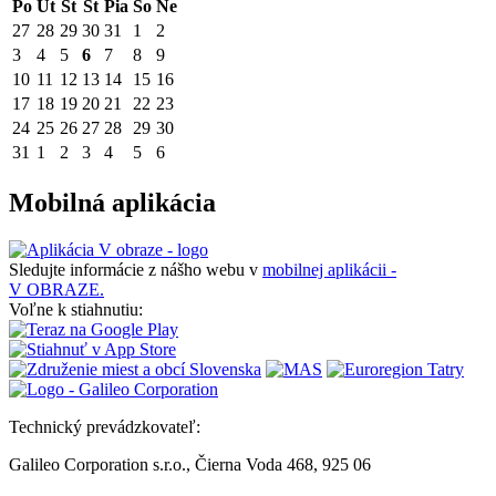
Po
Ut
St
Št
Pia
So
Ne
27
28
29
30
31
1
2
3
4
5
6
7
8
9
10
11
12
13
14
15
16
17
18
19
20
21
22
23
24
25
26
27
28
29
30
31
1
2
3
4
5
6
Mobilná aplikácia
Sledujte informácie z nášho webu v
mobilnej aplikácii -
V OBRAZE.
Voľne k stiahnutiu:
Technický prevádzkovateľ:
Galileo Corporation s.r.o., Čierna Voda 468, 925 06