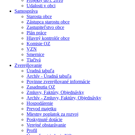
Projekty do r. 2016
Udalosti v obci
Samospráva
Starosta obce
Zástupca starostu obce
Zastupiteľstvo obce
Plán práce
Hlavný kontrolór obce
Komisie OZ
VZN
Smernice
Tlačivá
Zverejňovanie
Úradná tabuľa
Archív - Úradná tabuľa
Povinne zverejňované informácie
Zasadnutia OZ
Zmluvy, Faktúry, Objednávky
Archív - Zmluvy, Faktúry, Objednávky
Hospodárenie
Prevod majetku
Miestny poplatok za rozvoj
Poskytnuté dotácie
Verejné obstarávanie
Profil