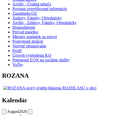
Archív - Úradná tabuľa
Povinne zverejňované informácie
Zasadnutia OZ
Zmluvy, Faktúry, Objednávky
Archív - Zmluvy, Faktúry, Objednávky
Hospodárenie
Prevod majetku
Miestny poplatok za rozvoj
Poskytnuté dotácie
Verejné obstarávanie
Profil
Úroveň vytriedenia KO
Priemerné EON na sociálne služby
Voľby
ROZANA
Kalendár
August
2026