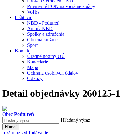
Úroveň vytriedenia KO
Priemerné EON na sociálne služby
Voľby
Inštitúcie
NBD - Podtureň
Archív NBD
Spolky a združenia
Obecná knižnica
Šport
Kontakt
Úradné hodiny OÚ
Kancelárie
Mapa
Ochrana osobných údajov
Odkazy
Detail objednávky 260125-1
Obec
Podtureň
Hľadaný výraz
Hľadať
rozšírené vyhľadávanie