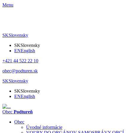
Menu
SK
Slovensky
SK
Slovensky
EN
English
+421 44 522 22 10
obec@podturen.sk
SK
Slovensky
SK
Slovensky
EN
English
Obec
Podtureň
Obec
Úvodné informácie
VOĽBY DO ORGÁNOV SAMOSPRÁVY OBCÍ