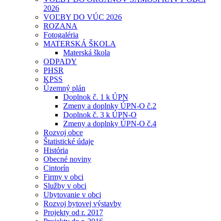
2026
VOĽBY DO VÚC 2026
ROZANA
Fotogaléria
MATERSKÁ ŠKOLA
Materská škola
ODPADY
PHSR
KPSS
Územný plán
Doplnok č. 1 k ÚPN
Zmeny a doplnky ÚPN-O č.2
Doplnok č. 3 k ÚPN-O
Zmeny a doplnky ÚPN-O č.4
Rozvoj obce
Štatistické údaje
História
Obecné noviny
Cintorín
Firmy v obci
Služby v obci
Ubytovanie v obci
Rozvoj bytovej výstavby
Projekty od r. 2017