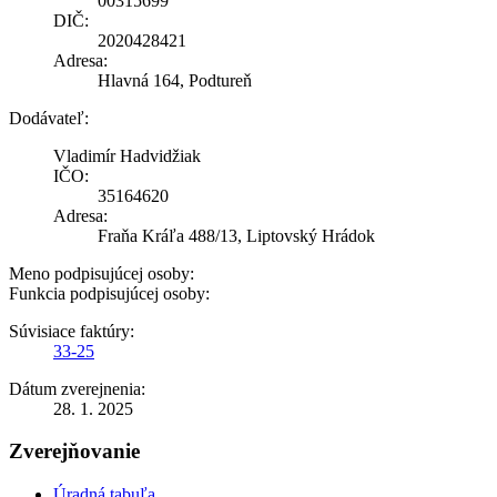
00315699
DIČ:
2020428421
Adresa:
Hlavná 164, Podtureň
Dodávateľ:
Vladimír Hadvidžiak
IČO:
35164620
Adresa:
Fraňa Kráľa 488/13, Liptovský Hrádok
Meno podpisujúcej osoby:
Funkcia podpisujúcej osoby:
Súvisiace faktúry:
33-25
Dátum zverejnenia:
28. 1. 2025
Zverejňovanie
Úradná tabuľa