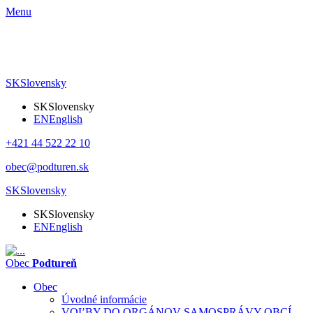
Menu
SK
Slovensky
SK
Slovensky
EN
English
+421 44 522 22 10
obec@podturen.sk
SK
Slovensky
SK
Slovensky
EN
English
Obec
Podtureň
Obec
Úvodné informácie
VOĽBY DO ORGÁNOV SAMOSPRÁVY OBCÍ