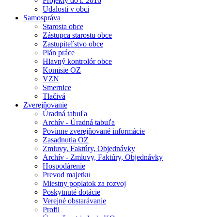
Projekty do r. 2016
Udalosti v obci
Samospráva
Starosta obce
Zástupca starostu obce
Zastupiteľstvo obce
Plán práce
Hlavný kontrolór obce
Komisie OZ
VZN
Smernice
Tlačivá
Zverejňovanie
Úradná tabuľa
Archív - Úradná tabuľa
Povinne zverejňované informácie
Zasadnutia OZ
Zmluvy, Faktúry, Objednávky
Archív - Zmluvy, Faktúry, Objednávky
Hospodárenie
Prevod majetku
Miestny poplatok za rozvoj
Poskytnuté dotácie
Verejné obstarávanie
Profil