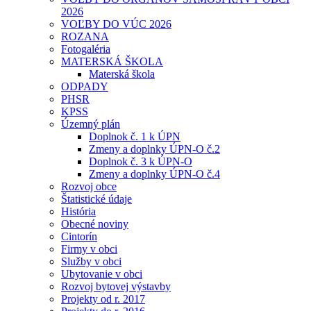
2026
VOĽBY DO VÚC 2026
ROZANA
Fotogaléria
MATERSKÁ ŠKOLA
Materská škola
ODPADY
PHSR
KPSS
Územný plán
Doplnok č. 1 k ÚPN
Zmeny a doplnky ÚPN-O č.2
Doplnok č. 3 k ÚPN-O
Zmeny a doplnky ÚPN-O č.4
Rozvoj obce
Štatistické údaje
História
Obecné noviny
Cintorín
Firmy v obci
Služby v obci
Ubytovanie v obci
Rozvoj bytovej výstavby
Projekty od r. 2017