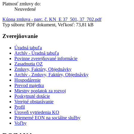
Platnosť zmluvy do:
Neuvedené
Kúpna zmluva - parc. č. KN_E 37_501, 37_702.pdf
Typ súboru: PDF dokument, Veľkosť: 73,81 kB
Zverejňovanie
Úradná tabuľa
Archív - Úradná tabuľa
Povinne zverejňované informácie
Zasadnutia OZ
Zmluvy, Faktúry, Objednávky
Archív - Zmluvy, Faktúry, Objednávky
Hospodárenie
Prevod majetku
Miestny poplatok za rozvoj
Poskytnuté dotácie
Verejné obstarávanie
Profil
Úroveň vytriedenia KO
Priemerné EON na sociálne služby
Voľby