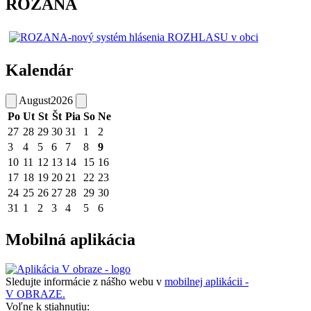
ROZANA
Kalendár
August
2026
Po
Ut
St
Št
Pia
So
Ne
27
28
29
30
31
1
2
3
4
5
6
7
8
9
10
11
12
13
14
15
16
17
18
19
20
21
22
23
24
25
26
27
28
29
30
31
1
2
3
4
5
6
Mobilná aplikácia
Sledujte informácie z nášho webu v
mobilnej aplikácii -
V OBRAZE.
Voľne k stiahnutiu: