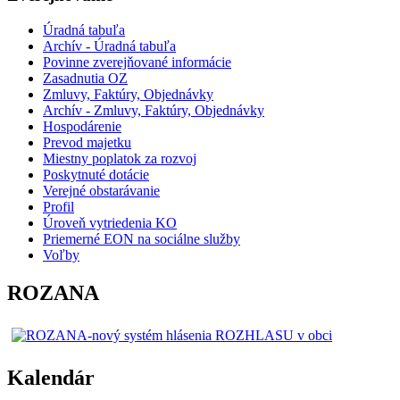
Úradná tabuľa
Archív - Úradná tabuľa
Povinne zverejňované informácie
Zasadnutia OZ
Zmluvy, Faktúry, Objednávky
Archív - Zmluvy, Faktúry, Objednávky
Hospodárenie
Prevod majetku
Miestny poplatok za rozvoj
Poskytnuté dotácie
Verejné obstarávanie
Profil
Úroveň vytriedenia KO
Priemerné EON na sociálne služby
Voľby
ROZANA
Kalendár