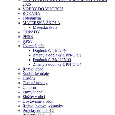
2026
VOĽBY DO VÚC 2026
ROZANA
Fotogaléria
MATERSKÁ ŠKOLA
Materská škola
ODPADY
PHSR
KPSS
Územný plán
Doplnok č. 1 k ÚPN
Zmeny a doplnky ÚPN-O č.2
Doplnok č. 3 k ÚPN-O
Zmeny a doplnky ÚPN-O č.4
Rozvoj obce
Štatistické údaje
História
Obecné noviny
Cintorín
Firmy v obci
Služby v obci
Ubytovanie v obci
Rozvoj bytovej výstavby
Projekty od r. 2017