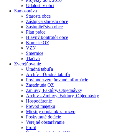
Projekty do r. 2016
Udalosti v obci
Samospráva
Starosta obce
Zástupca starostu obce
Zastupiteľstvo obce
Plán práce
Hlavný kontrolór obce
Komisie OZ
VZN
Smernice
Tlačivá
Zverejňovanie
Úradná tabuľa
Archív - Úradná tabuľa
Povinne zverejňované informácie
Zasadnutia OZ
Zmluvy, Faktúry, Objednávky
Archív - Zmluvy, Faktúry, Objednávky
Hospodárenie
Prevod majetku
Miestny poplatok za rozvoj
Poskytnuté dotácie
Verejné obstarávanie
Profil