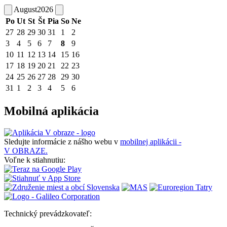
August
2026
Po
Ut
St
Št
Pia
So
Ne
27
28
29
30
31
1
2
3
4
5
6
7
8
9
10
11
12
13
14
15
16
17
18
19
20
21
22
23
24
25
26
27
28
29
30
31
1
2
3
4
5
6
Mobilná aplikácia
Sledujte informácie z nášho webu v
mobilnej aplikácii -
V OBRAZE.
Voľne k stiahnutiu:
Technický prevádzkovateľ: