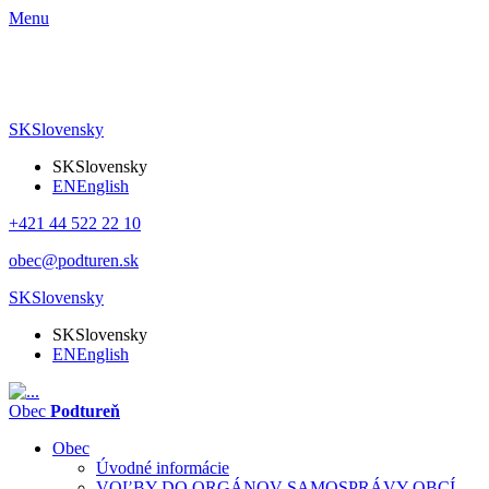
Menu
SK
Slovensky
SK
Slovensky
EN
English
+421 44 522 22 10
obec@podturen.sk
SK
Slovensky
SK
Slovensky
EN
English
Obec
Podtureň
Obec
Úvodné informácie
VOĽBY DO ORGÁNOV SAMOSPRÁVY OBCÍ