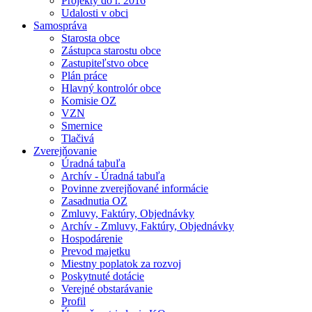
Projekty do r. 2016
Udalosti v obci
Samospráva
Starosta obce
Zástupca starostu obce
Zastupiteľstvo obce
Plán práce
Hlavný kontrolór obce
Komisie OZ
VZN
Smernice
Tlačivá
Zverejňovanie
Úradná tabuľa
Archív - Úradná tabuľa
Povinne zverejňované informácie
Zasadnutia OZ
Zmluvy, Faktúry, Objednávky
Archív - Zmluvy, Faktúry, Objednávky
Hospodárenie
Prevod majetku
Miestny poplatok za rozvoj
Poskytnuté dotácie
Verejné obstarávanie
Profil