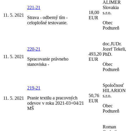
ALIMER
221-21
Slovakia
18,00
s.r.o.
11. 5. 2021
Strava - odberný tím -
EUR
celoplošné testovanie.
Obec
Podtureň
doc.JUDr.
220-21
Jozef Tekeli,
493,20
PhD.
11. 5. 2021
Spracovanie právneho
EUR
stanoviska -
Obec
Podtureň
Spoločnosť
219-21
HILARION
50,76
s.r.o.
Pranie textilu a pracovných
11. 5. 2021
EUR
odevov v roku 2021-03+04/21
Obec
MŠ
Podtureň
Roman