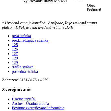
Vyúčtovanie stravy MŠ 4/21
Obec
Podtureň
* Uvedená cena je konečná. V prípade, že je zmluvná strana
platcom DPH, je cena uvedená vrátane DPH.
prvá stránka
predchádzajúca stránka
125
126
127
128
129
ďalšia stránka
posledná stránka
Zobrazené
3151
-
3175
z 4259
Zverejňovanie
Úradná tabuľa
Archív - Úradná tabuľa
Povinne zverejňované informácie