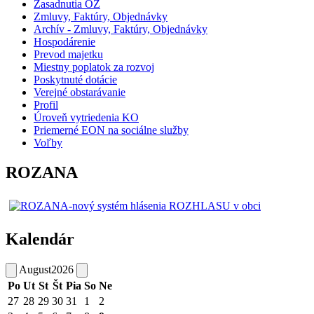
Zasadnutia OZ
Zmluvy, Faktúry, Objednávky
Archív - Zmluvy, Faktúry, Objednávky
Hospodárenie
Prevod majetku
Miestny poplatok za rozvoj
Poskytnuté dotácie
Verejné obstarávanie
Profil
Úroveň vytriedenia KO
Priemerné EON na sociálne služby
Voľby
ROZANA
Kalendár
August
2026
Po
Ut
St
Št
Pia
So
Ne
27
28
29
30
31
1
2