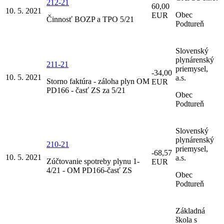
212-21
60,00
10. 5. 2021
Obec
EUR
Činnosť BOZP a TPO 5/21
Podtureň
Slovenský
plynárenský
211-21
priemysel,
-34,00
10. 5. 2021
a.s.
Storno faktúra - záloha plyn OM
EUR
PD166 - časť ZS za 5/21
Obec
Podtureň
Slovenský
plynárenský
210-21
priemysel,
-68,57
10. 5. 2021
a.s.
Zúčtovanie spotreby plynu 1-
EUR
4/21 - OM PD166-časť ZS
Obec
Podtureň
Základná
škola s