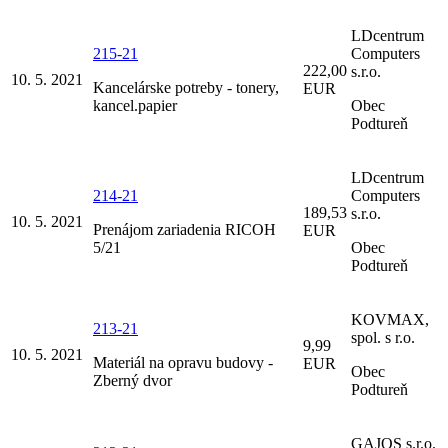
LDcentrum
215-21
Computers
222,00
s.r.o.
10. 5. 2021
Kancelárske potreby - tonery,
EUR
kancel.papier
Obec
Podtureň
LDcentrum
214-21
Computers
189,53
s.r.o.
10. 5. 2021
Prenájom zariadenia RICOH
EUR
5/21
Obec
Podtureň
KOVMAX,
213-21
spol. s r.o.
9,99
10. 5. 2021
Materiál na opravu budovy -
EUR
Obec
Zberný dvor
Podtureň
GAJOS s.r.o.