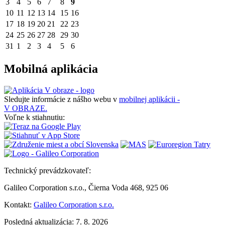
3
4
5
6
7
8
9
10
11
12
13
14
15
16
17
18
19
20
21
22
23
24
25
26
27
28
29
30
31
1
2
3
4
5
6
Mobilná aplikácia
Sledujte informácie z nášho webu v
mobilnej aplikácii -
V OBRAZE.
Voľne k stiahnutiu:
Technický prevádzkovateľ:
Galileo Corporation s.r.o., Čierna Voda 468, 925 06
Kontakt:
Galileo Corporation s.r.o.
Posledná aktualizácia: 7. 8. 2026