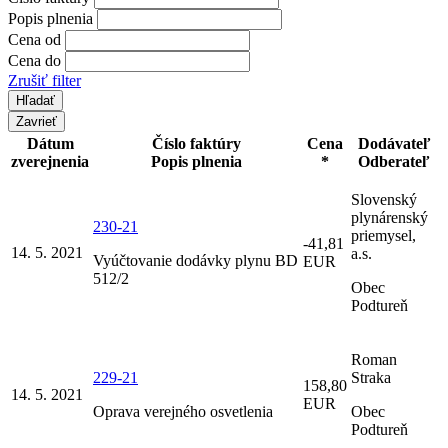
Popis plnenia
Cena od
Cena do
Zrušiť filter
Zavrieť
Dátum
Číslo faktúry
Cena
Dodávateľ
zverejnenia
Popis plnenia
*
Odberateľ
Slovenský
plynárenský
230-21
priemysel,
-41,81
14. 5. 2021
a.s.
Vyúčtovanie dodávky plynu BD
EUR
512/2
Obec
Podtureň
Roman
229-21
Straka
158,80
14. 5. 2021
EUR
Oprava verejného osvetlenia
Obec
Podtureň