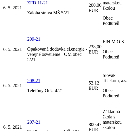
ZFD 11-21
materskou
200,00
6. 5. 2021
školou
EUR
Záloha strava MŠ 5/21
Obec
Podtureň
209-21
FIN.M.O.S.
238,00
Opakovaná dodávka el.energie -
6. 5. 2021
Obec
EUR
verejné osvetlenie - OM obec -
Podtureň
5/21
Slovak
208-21
Telekom, a.s.
52,12
6. 5. 2021
EUR
Telefóny OcU 4/21
Obec
Podtureň
Základná
škola s
207-21
materskou
800,47
6. 5. 2021
školou
EUR