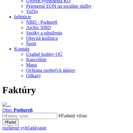
Úroveň vytriedenia KO
Priemerné EON na sociálne služby
Voľby
Inštitúcie
NBD - Podtureň
Archív NBD
Spolky a združenia
Obecná knižnica
Šport
Kontakt
Úradné hodiny OÚ
Kancelárie
Mapa
Ochrana osobných údajov
Odkazy
Faktúry
Obec
Podtureň
Hľadaný výraz
Hľadať
rozšírené vyhľadávanie