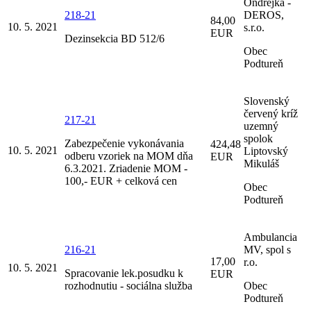
Ondrejka -
218-21
DEROS,
84,00
10. 5. 2021
s.r.o.
EUR
Dezinsekcia BD 512/6
Obec
Podtureň
Slovenský
červený kríž
217-21
uzemný
spolok
Zabezpečenie vykonávania
424,48
10. 5. 2021
Liptovský
odberu vzoriek na MOM dňa
EUR
Mikuláš
6.3.2021. Zriadenie MOM -
100,- EUR + celková cen
Obec
Podtureň
Ambulancia
216-21
MV, spol s
17,00
r.o.
10. 5. 2021
Spracovanie lek.posudku k
EUR
rozhodnutiu - sociálna služba
Obec
Podtureň