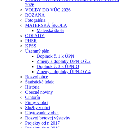
2026
VOĽBY DO VÚC 2026
ROZANA
Fotogaléria
MATERSKÁ ŠKOLA
Materská škola
ODPADY
PHSR
KPSS
Územný plán
Doplnok č. 1 k ÚPN
Zmeny a doplnky ÚPN-O č.2
Doplnok č. 3 k ÚPN-O
Zmeny a doplnky ÚPN-O č.4
Rozvoj obce
Štatistické údaje
História
Obecné noviny
Cintorín
Firmy v obci
Služby v obci
Ubytovanie v obci
Rozvoj bytovej výstavby
Projekty od r. 2017