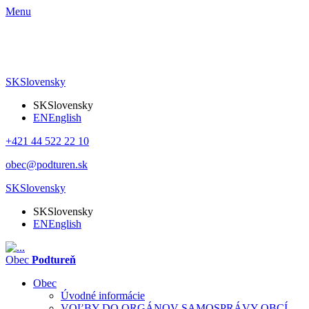
Menu
SK
Slovensky
SK
Slovensky
EN
English
+421 44 522 22 10
obec@podturen.sk
SK
Slovensky
SK
Slovensky
EN
English
Obec
Podtureň
Obec
Úvodné informácie
VOĽBY DO ORGÁNOV SAMOSPRÁVY OBCÍ