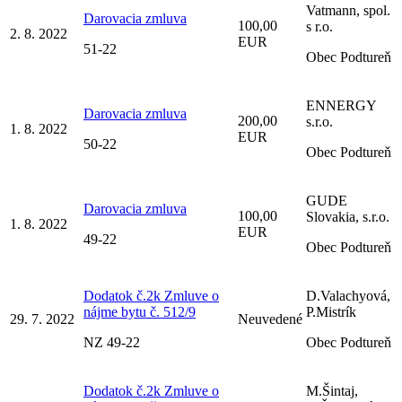
Vatmann, spol.
Darovacia zmluva
100,00
s r.o.
2. 8. 2022
EUR
51-22
Obec Podtureň
ENNERGY
Darovacia zmluva
200,00
s.r.o.
1. 8. 2022
EUR
50-22
Obec Podtureň
GUDE
Darovacia zmluva
100,00
Slovakia, s.r.o.
1. 8. 2022
EUR
49-22
Obec Podtureň
Dodatok č.2k Zmluve o
D.Valachyová,
nájme bytu č. 512/9
P.Mistrík
29. 7. 2022
Neuvedené
NZ 49-22
Obec Podtureň
Dodatok č.2k Zmluve o
M.Šintaj,