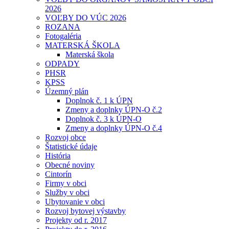
2026
VOĽBY DO VÚC 2026
ROZANA
Fotogaléria
MATERSKÁ ŠKOLA
Materská škola
ODPADY
PHSR
KPSS
Územný plán
Doplnok č. 1 k ÚPN
Zmeny a doplnky ÚPN-O č.2
Doplnok č. 3 k ÚPN-O
Zmeny a doplnky ÚPN-O č.4
Rozvoj obce
Štatistické údaje
História
Obecné noviny
Cintorín
Firmy v obci
Služby v obci
Ubytovanie v obci
Rozvoj bytovej výstavby
Projekty od r. 2017