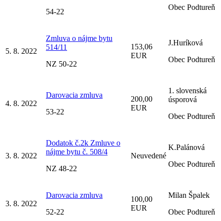
Obec Podtureň
54-22
Zmluva o nájme bytu
J.Huríková
153,06
514/11
5. 8. 2022
EUR
Obec Podtureň
NZ 50-22
1. slovenská
Darovacia zmluva
200,00
úsporová
4. 8. 2022
EUR
53-22
Obec Podtureň
Dodatok č.2k Zmluve o
K.Palánová
nájme bytu č. 508/4
3. 8. 2022
Neuvedené
Obec Podtureň
NZ 48-22
Darovacia zmluva
Milan Špalek
100,00
3. 8. 2022
EUR
52-22
Obec Podtureň