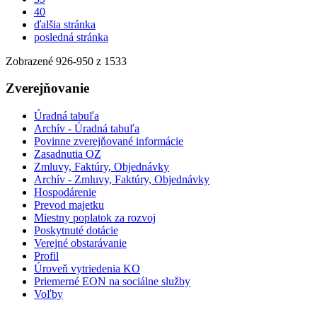
40
ďalšia stránka
posledná stránka
Zobrazené
926
-
950
z 1533
Zverejňovanie
Úradná tabuľa
Archív - Úradná tabuľa
Povinne zverejňované informácie
Zasadnutia OZ
Zmluvy, Faktúry, Objednávky
Archív - Zmluvy, Faktúry, Objednávky
Hospodárenie
Prevod majetku
Miestny poplatok za rozvoj
Poskytnuté dotácie
Verejné obstarávanie
Profil
Úroveň vytriedenia KO
Priemerné EON na sociálne služby
Voľby