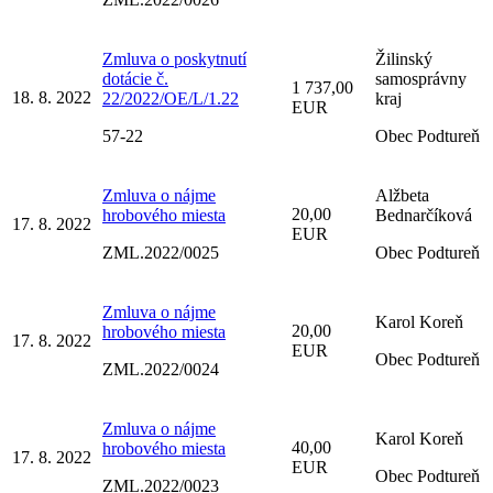
Zmluva o poskytnutí
Žilinský
dotácie č.
samosprávny
1 737,00
18. 8. 2022
22/2022/OE/L/1.22
kraj
EUR
57-22
Obec Podtureň
Zmluva o nájme
Alžbeta
20,00
hrobového miesta
Bednarčíková
17. 8. 2022
EUR
ZML.2022/0025
Obec Podtureň
Zmluva o nájme
Karol Koreň
20,00
hrobového miesta
17. 8. 2022
EUR
Obec Podtureň
ZML.2022/0024
Zmluva o nájme
Karol Koreň
40,00
hrobového miesta
17. 8. 2022
EUR
Obec Podtureň
ZML.2022/0023