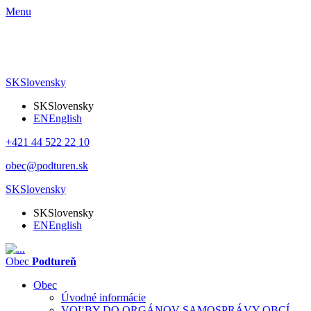
Menu
SK
Slovensky
SK
Slovensky
EN
English
+421 44 522 22 10
obec@podturen.sk
SK
Slovensky
SK
Slovensky
EN
English
Obec
Podtureň
Obec
Úvodné informácie
VOĽBY DO ORGÁNOV SAMOSPRÁVY OBCÍ