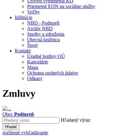
Úroveň vytriedenia KO
Priemerné EON na sociálne služby
Voľby
Inštitúcie
NBD - Podtureň
Archív NBD
Spolky a združenia
Obecná knižnica
Šport
Kontakt
Úradné hodiny OÚ
Kancelárie
Mapa
Ochrana osobných údajov
Odkazy
Zmluvy
Obec
Podtureň
Hľadaný výraz
Hľadať
rozšírené vyhľadávanie