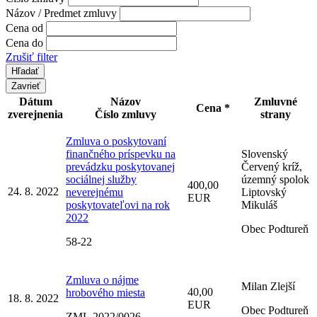
Názov / Predmet zmluvy
Cena od
Cena do
Zrušiť filter
Zavrieť
Dátum
Názov
Zmluvné
Cena *
zverejnenia
Číslo zmluvy
strany
Zmluva o poskytovaní
finančného príspevku na
Slovenský
prevádzku poskytovanej
Červený kríž,
sociálnej služby
územný spolok
400,00
24. 8. 2022
neverejnému
Liptovský
EUR
poskytovateľovi na rok
Mikuláš
2022
Obec Podtureň
58-22
Zmluva o nájme
Milan Zlejší
40,00
hrobového miesta
18. 8. 2022
EUR
Obec Podtureň
ZML.2022/0026