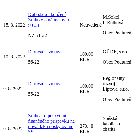
Dohoda o ukončení
M.Sokol,
Zmluvy o nájme bytu
L.Rothová
15. 8. 2022
Neuvedené
505/3
Obec Podtureň
NZ 51-22
Darovacia zmluva
GÜDE, s.r.o.
100,00
10. 8. 2022
EUR
56-22
Obec Podtureň
Regionálny
Darovacia zmluva
rozvoj
100,00
9. 8. 2022
Liptova, s.r.o.
EUR
55-22
Obec Podtureň
Zmluva o poskytnutí
Spišská
finančného príspevku na
katolícka
273,48
prevádzku poskytovanej
9. 8. 2022
charita
EUR
SS