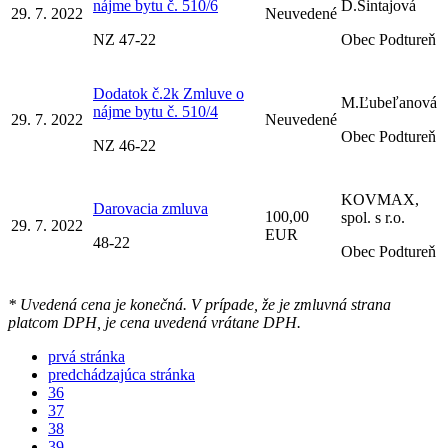
nájme bytu č. 510/6
D.Šintajová
29. 7. 2022
Neuvedené
NZ 47-22
Obec Podtureň
Dodatok č.2k Zmluve o
M.Ľubeľanová
nájme bytu č. 510/4
29. 7. 2022
Neuvedené
Obec Podtureň
NZ 46-22
KOVMAX,
Darovacia zmluva
100,00
spol. s r.o.
29. 7. 2022
EUR
48-22
Obec Podtureň
* Uvedená cena je konečná. V prípade, že je zmluvná strana
platcom DPH, je cena uvedená vrátane DPH.
prvá stránka
predchádzajúca stránka
36
37
38
39