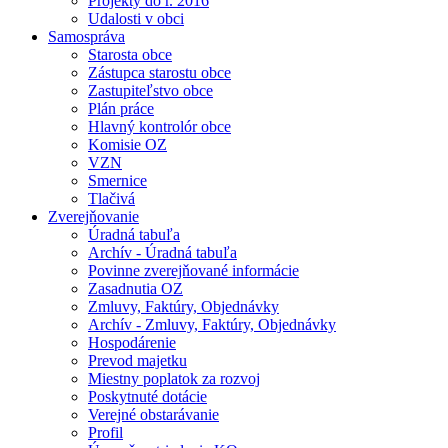
Projekty do r. 2016
Udalosti v obci
Samospráva
Starosta obce
Zástupca starostu obce
Zastupiteľstvo obce
Plán práce
Hlavný kontrolór obce
Komisie OZ
VZN
Smernice
Tlačivá
Zverejňovanie
Úradná tabuľa
Archív - Úradná tabuľa
Povinne zverejňované informácie
Zasadnutia OZ
Zmluvy, Faktúry, Objednávky
Archív - Zmluvy, Faktúry, Objednávky
Hospodárenie
Prevod majetku
Miestny poplatok za rozvoj
Poskytnuté dotácie
Verejné obstarávanie
Profil