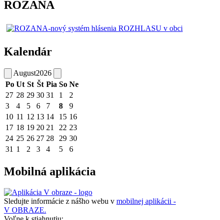
ROZANA
Kalendár
August
2026
Po
Ut
St
Št
Pia
So
Ne
27
28
29
30
31
1
2
3
4
5
6
7
8
9
10
11
12
13
14
15
16
17
18
19
20
21
22
23
24
25
26
27
28
29
30
31
1
2
3
4
5
6
Mobilná aplikácia
Sledujte informácie z nášho webu v
mobilnej aplikácii -
V OBRAZE.
Voľne k stiahnutiu: