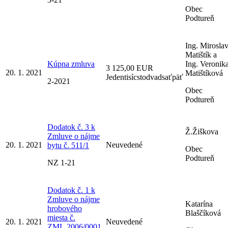
Obec
Podtureň
Ing. Mirosla
Matištík a
Kúpna zmluva
Ing. Veronik
3 125,00 EUR
20. 1. 2021
Matištíková
Jedentisícstodvadsaťpäť
2-2021
Obec
Podtureň
Dodatok č. 3 k
Ž.Žiškova
Zmluve o nájme
20. 1. 2021
Neuvedené
bytu č. 511/1
Obec
Podtureň
NZ 1-21
Dodatok č. 1 k
Zmluve o nájme
Katarína
hrobového
Blaščíková
miesta č.
20. 1. 2021
Neuvedené
ZML.2006/0001