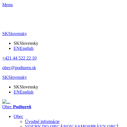
Menu
SK
Slovensky
SK
Slovensky
EN
English
+421 44 522 22 10
obec@podturen.sk
SK
Slovensky
SK
Slovensky
EN
English
Obec
Podtureň
Obec
Úvodné informácie
VOĽBY DO ORGÁNOV SAMOSPRÁVY OBCÍ