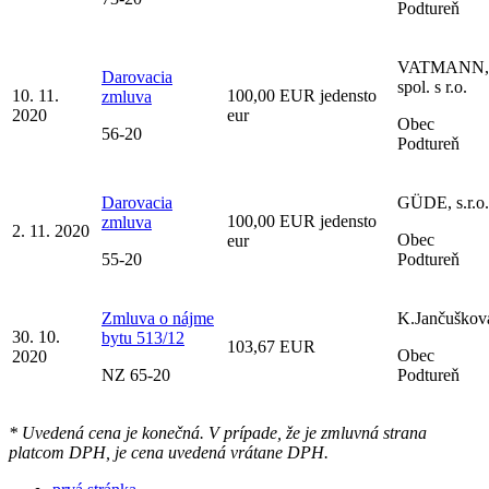
Podtureň
VATMANN,
Darovacia
spol. s r.o.
10. 11.
100,00 EUR jedensto
zmluva
2020
eur
Obec
56-20
Podtureň
Darovacia
GÜDE, s.r.o.
100,00 EUR jedensto
zmluva
2. 11. 2020
Obec
eur
55-20
Podtureň
Zmluva o nájme
K.Jančuškov
30. 10.
bytu 513/12
103,67 EUR
Obec
2020
NZ 65-20
Podtureň
* Uvedená cena je konečná. V prípade, že je zmluvná strana
platcom DPH, je cena uvedená vrátane DPH.