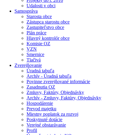
Projekty do r. 2016
Udalosti v obci
Samospráva
Starosta obce
Zástupca starostu obce
Zastupiteľstvo obce
Plán práce
Hlavný kontrolór obce
Komisie OZ
VZN
Smernice
Tlačivá
Zverejňovanie
Úradná tabuľa
Archív - Úradná tabuľa
Povinne zverejňované informácie
Zasadnutia OZ
Zmluvy, Faktúry, Objednávky
Archív - Zmluvy, Faktúry, Objednávky
Hospodárenie
Prevod majetku
Miestny poplatok za rozvoj
Poskytnuté dotácie
Verejné obstarávanie
Profil