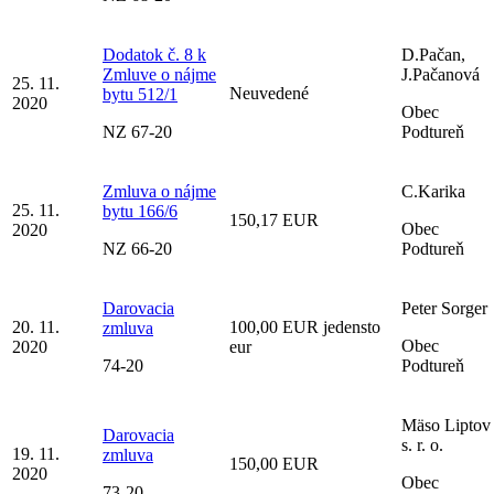
Dodatok č. 8 k
D.Pačan,
Zmluve o nájme
J.Pačanová
25. 11.
Neuvedené
bytu 512/1
2020
Obec
NZ 67-20
Podtureň
Zmluva o nájme
C.Karika
25. 11.
bytu 166/6
150,17 EUR
Obec
2020
NZ 66-20
Podtureň
Darovacia
Peter Sorger
20. 11.
100,00 EUR jedensto
zmluva
Obec
2020
eur
74-20
Podtureň
Mäso Liptov
Darovacia
s. r. o.
19. 11.
zmluva
150,00 EUR
2020
Obec
73-20