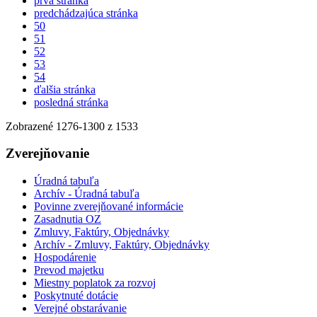
prvá stránka
predchádzajúca stránka
50
51
52
53
54
ďalšia stránka
posledná stránka
Zobrazené
1276
-
1300
z 1533
Zverejňovanie
Úradná tabuľa
Archív - Úradná tabuľa
Povinne zverejňované informácie
Zasadnutia OZ
Zmluvy, Faktúry, Objednávky
Archív - Zmluvy, Faktúry, Objednávky
Hospodárenie
Prevod majetku
Miestny poplatok za rozvoj
Poskytnuté dotácie
Verejné obstarávanie