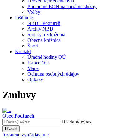
Úroveň vytriedenia KO
Priemerné EON na sociálne služby
Voľby
Inštitúcie
NBD - Podtureň
Archív NBD
Spolky a združenia
Obecná knižnica
Šport
Kontakt
Úradné hodiny OÚ
Kancelárie
Mapa
Ochrana osobných údajov
Odkazy
Zmluvy
Obec
Podtureň
Hľadaný výraz
Hľadať
rozšírené vyhľadávanie