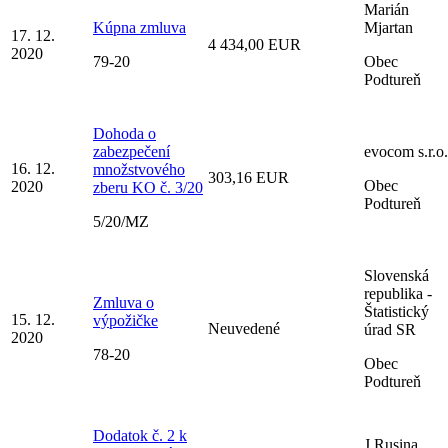
Marián
Kúpna zmluva
Mjartan
17. 12.
4 434,00 EUR
2020
79-20
Obec
Podtureň
Dohoda o
zabezpečení
evocom s.r.o.
16. 12.
množstvového
303,16 EUR
Obec
2020
zberu KO č. 3/20
Podtureň
5/20/MZ
Slovenská
republika -
Zmluva o
Štatistický
15. 12.
výpožičke
Neuvedené
úrad SR
2020
78-20
Obec
Podtureň
Dodatok č. 2 k
J.Rusina