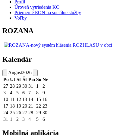
Profil
Úroveň vytriedenia KO
Priemerné EON na sociálne služby
Voľby
ROZANA
Kalendár
August
2026
Po
Ut
St
Št
Pia
So
Ne
27
28
29
30
31
1
2
3
4
5
6
7
8
9
10
11
12
13
14
15
16
17
18
19
20
21
22
23
24
25
26
27
28
29
30
31
1
2
3
4
5
6
Mobilná aplikácia