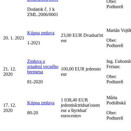
Obec
Podtureň
Dodatok č. 1 k
ZML.2006/0001
Marián Vojtí
Kúpna zmluva
23,00 EUR Dvadsaťtri
20. 1. 2021
Obec
eur
1-2021
Podtureň
Zmluva o
Ing. Ľubomír
zriadení vecného
Ferianc
21. 12.
100,00 EUR jedensto
bremena
2020
eur
Obec
81-2020
Podtureň
Mária
1 038,40 EUR
Kúpna zmluva
Podrábská
17. 12.
jedentisíctridsaťosem
2020
eur a štyridsať
80-20
Obec
eurocentov
Podtureň