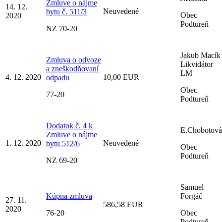
Zmluve o nájme
14. 12.
Neuvedené
bytu č. 511/3
Obec
2020
Podtureň
NZ 70-20
Jakub Macík
Zmluva o odvoze
Likvidátor
a zneškodňovaní
LM
4. 12. 2020
10,00 EUR
odpadu
Obec
77-20
Podtureň
Dodatok č. 4 k
E.Chobotová
Zmluve o nájme
1. 12. 2020
Neuvedené
bytu 512/6
Obec
Podtureň
NZ 69-20
Samuel
Kúpna zmluva
Forgáč
27. 11.
586,58 EUR
2020
76-20
Obec
Podtureň