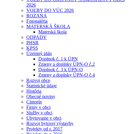
2026
VOĽBY DO VÚC 2026
ROZANA
Fotogaléria
MATERSKÁ ŠKOLA
Materská škola
ODPADY
PHSR
KPSS
Územný plán
Doplnok č. 1 k ÚPN
Zmeny a doplnky ÚPN-O č.2
Doplnok č. 3 k ÚPN-O
Zmeny a doplnky ÚPN-O č.4
Rozvoj obce
Štatistické údaje
História
Obecné noviny
Cintorín
Firmy v obci
Služby v obci
Ubytovanie v obci
Rozvoj bytovej výstavby
Projekty od r. 2017