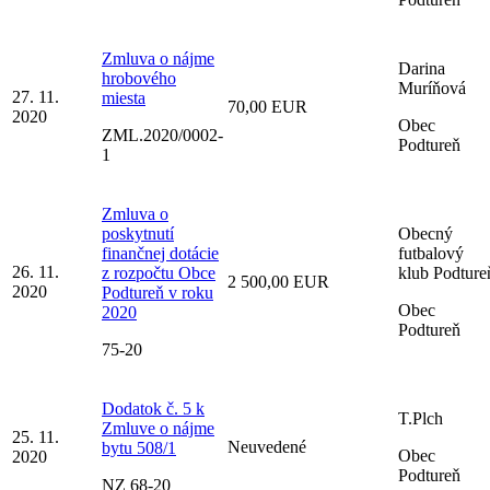
Zmluva o nájme
Darina
hrobového
Muríňová
27. 11.
miesta
70,00 EUR
2020
Obec
ZML.2020/0002-
Podtureň
1
Zmluva o
poskytnutí
Obecný
finančnej dotácie
futbalový
26. 11.
z rozpočtu Obce
klub Podture
2 500,00 EUR
2020
Podtureň v roku
Obec
2020
Podtureň
75-20
Dodatok č. 5 k
T.Plch
Zmluve o nájme
25. 11.
Neuvedené
bytu 508/1
Obec
2020
Podtureň
NZ 68-20