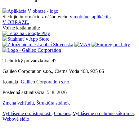
Sledujte informácie z nášho webu v
mobilnej aplikácii -
V OBRAZE.
Voľne k stiahnutiu:
Technický prevádzkovateľ:
Galileo Corporation s.r.o., Čierna Voda 468, 925 06
Kontakt:
Galileo Corporation s.r.o.
Posledná aktualizácia: 5. 8. 2026
Zmena vzhľadu
,
Štruktúra stránok
Vyhlásenie o prístupnosti
,
Cookies
,
Vyhlásenie o ochrane súkromia
,
Webové sídlo