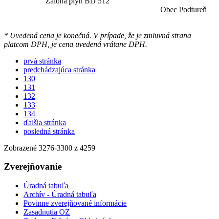
Záloha plyn BD 512
Obec Podtureň
* Uvedená cena je konečná. V prípade, že je zmluvná strana
platcom DPH, je cena uvedená vrátane DPH.
prvá stránka
predchádzajúca stránka
130
131
132
133
134
ďalšia stránka
posledná stránka
Zobrazené
3276
-
3300
z 4259
Zverejňovanie
Úradná tabuľa
Archív - Úradná tabuľa
Povinne zverejňované informácie
Zasadnutia OZ