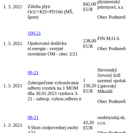
plynárenský
842,00
Záloha plyn
1. 3. 2021
priemysel, a.s.
EUR
OcU+KD+PD166 (MŠ,
šport)
Obec Podtureň
100-21
FIN.M.O.S.
238,00
Opakovaná dodávka
1. 3. 2021
EUR
el.energie - verejné
Obec Podtureň
osvetlenie OM - obec 3/21
Slovenský
99-21
červený kríž
1
uzemný spolok
Zabezpečenie vykonávania
1. 3. 2021
236,20
Liptovský
odberu vzoriek na 1 MOM
EUR
Mikuláš
dňa 30.01.2021+zmluva 3-
21 - zabezp. vykon.odberu n
Obec Podtureň
98-21
osobnyudaj.sk,
43,20
s.r.o.
1. 3. 2021
Výkon zodpovednej osoby
EUR
3/21
Obec Podtureň