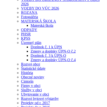
2026
VOĽBY DO VÚC 2026
ROZANA
Fotogaléria
MATERSKÁ ŠKOLA
Materská škola
ODPADY
PHSR
KPSS
Územný plán
Doplnok č. 1 k ÚPN
Zmeny a doplnky ÚPN-O č.2
Doplnok č. 3 k ÚPN-O
Zmeny a doplnky ÚPN-O č.4
Rozvoj obce
Štatistické údaje
História
Obecné noviny
Cintorín
Firmy v obci
Služby v obci
Ubytovanie v obci
Rozvoj bytovej výstavby
Projekty od r. 2017