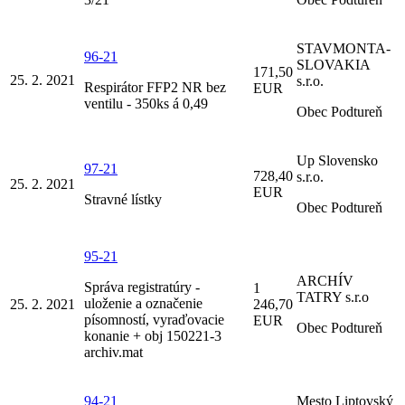
STAVMONTA-
96-21
SLOVAKIA
171,50
25. 2. 2021
s.r.o.
Respirátor FFP2 NR bez
EUR
ventilu - 350ks á 0,49
Obec Podtureň
Up Slovensko
97-21
728,40
s.r.o.
25. 2. 2021
EUR
Stravné lístky
Obec Podtureň
95-21
ARCHÍV
Správa registratúry -
1
TATRY s.r.o
uloženie a označenie
25. 2. 2021
246,70
písomností, vyraďovacie
EUR
Obec Podtureň
konanie + obj 150221-3
archiv.mat
94-21
Mesto Liptovský