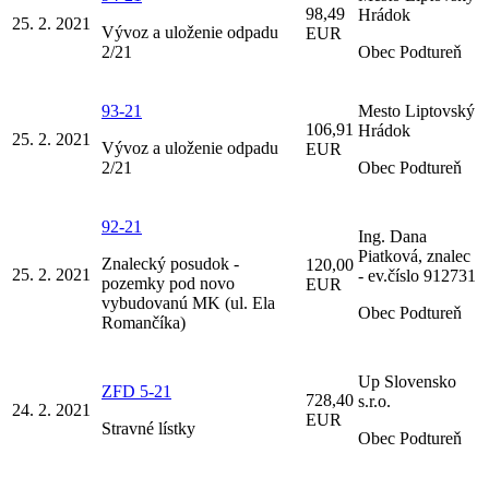
98,49
Hrádok
25. 2. 2021
Vývoz a uloženie odpadu
EUR
2/21
Obec Podtureň
93-21
Mesto Liptovský
106,91
Hrádok
25. 2. 2021
Vývoz a uloženie odpadu
EUR
2/21
Obec Podtureň
92-21
Ing. Dana
Piatková, znalec
Znalecký posudok -
120,00
25. 2. 2021
- ev.číslo 912731
pozemky pod novo
EUR
vybudovanú MK (ul. Ela
Obec Podtureň
Romančíka)
Up Slovensko
ZFD 5-21
728,40
s.r.o.
24. 2. 2021
EUR
Stravné lístky
Obec Podtureň