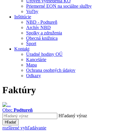
Úroveň vytriedenia KO
Priemerné EON na sociálne služby
Voľby
Inštitúcie
NBD - Podtureň
Archív NBD
Spolky a združenia
Obecná knižnica
Šport
Kontakt
Úradné hodiny OÚ
Kancelárie
Mapa
Ochrana osobných údajov
Odkazy
Faktúry
Obec
Podtureň
Hľadaný výraz
Hľadať
rozšírené vyhľadávanie