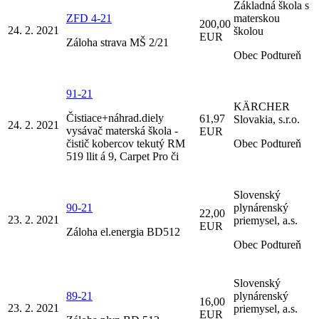
Základná škola s
ZFD 4-21
materskou
200,00
24. 2. 2021
školou
EUR
Záloha strava MŠ 2/21
Obec Podtureň
91-21
KÄRCHER
Čistiace+náhrad.diely
61,97
Slovakia, s.r.o.
24. 2. 2021
vysávač materská škola -
EUR
čistič kobercov tekutý RM
Obec Podtureň
519 llit á 9, Carpet Pro či
Slovenský
90-21
plynárenský
22,00
23. 2. 2021
priemysel, a.s.
EUR
Záloha el.energia BD512
Obec Podtureň
Slovenský
89-21
plynárenský
16,00
23. 2. 2021
priemysel, a.s.
EUR