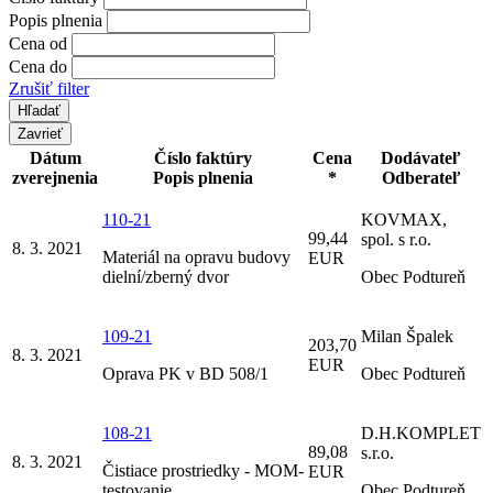
Popis plnenia
Cena od
Cena do
Zrušiť filter
Zavrieť
Dátum
Číslo faktúry
Cena
Dodávateľ
zverejnenia
Popis plnenia
*
Odberateľ
110-21
KOVMAX,
99,44
spol. s r.o.
8. 3. 2021
Materiál na opravu budovy
EUR
dielní/zberný dvor
Obec Podtureň
109-21
Milan Špalek
203,70
8. 3. 2021
EUR
Oprava PK v BD 508/1
Obec Podtureň
108-21
D.H.KOMPLET
89,08
s.r.o.
8. 3. 2021
Čistiace prostriedky - MOM-
EUR
testovanie
Obec Podtureň