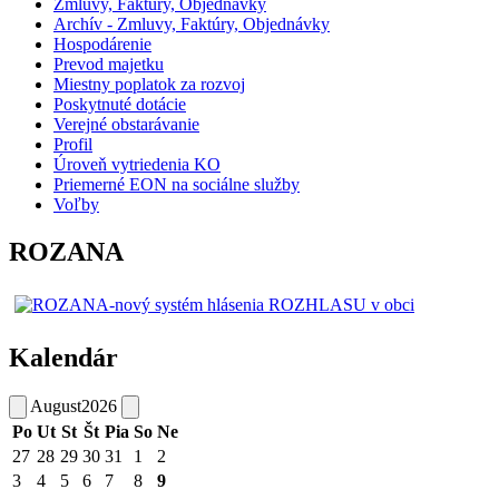
Zmluvy, Faktúry, Objednávky
Archív - Zmluvy, Faktúry, Objednávky
Hospodárenie
Prevod majetku
Miestny poplatok za rozvoj
Poskytnuté dotácie
Verejné obstarávanie
Profil
Úroveň vytriedenia KO
Priemerné EON na sociálne služby
Voľby
ROZANA
Kalendár
August
2026
Po
Ut
St
Št
Pia
So
Ne
27
28
29
30
31
1
2
3
4
5
6
7
8
9