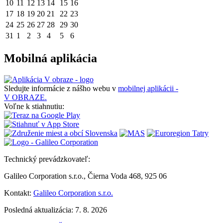
10
11
12
13
14
15
16
17
18
19
20
21
22
23
24
25
26
27
28
29
30
31
1
2
3
4
5
6
Mobilná aplikácia
Sledujte informácie z nášho webu v
mobilnej aplikácii -
V OBRAZE.
Voľne k stiahnutiu:
Technický prevádzkovateľ:
Galileo Corporation s.r.o., Čierna Voda 468, 925 06
Kontakt:
Galileo Corporation s.r.o.
Posledná aktualizácia: 7. 8. 2026