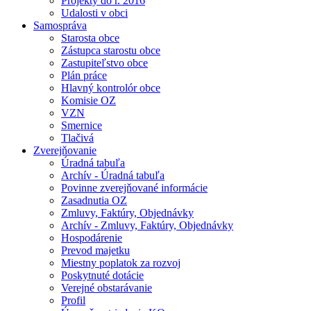
Projekty do r. 2016
Udalosti v obci
Samospráva
Starosta obce
Zástupca starostu obce
Zastupiteľstvo obce
Plán práce
Hlavný kontrolór obce
Komisie OZ
VZN
Smernice
Tlačivá
Zverejňovanie
Úradná tabuľa
Archív - Úradná tabuľa
Povinne zverejňované informácie
Zasadnutia OZ
Zmluvy, Faktúry, Objednávky
Archív - Zmluvy, Faktúry, Objednávky
Hospodárenie
Prevod majetku
Miestny poplatok za rozvoj
Poskytnuté dotácie
Verejné obstarávanie
Profil