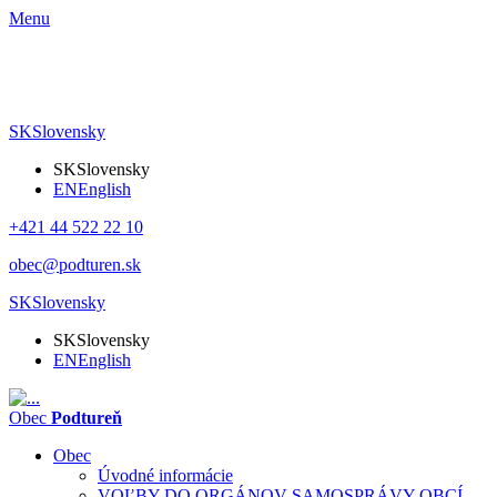
Menu
SK
Slovensky
SK
Slovensky
EN
English
+421 44 522 22 10
obec@podturen.sk
SK
Slovensky
SK
Slovensky
EN
English
Obec
Podtureň
Obec
Úvodné informácie
VOĽBY DO ORGÁNOV SAMOSPRÁVY OBCÍ