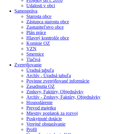
Projekty do r. 2016
Udalosti v obci
Samospráva
Starosta obce
Zástupca starostu obce
Zastupiteľstvo obce
Plán práce
Hlavný kontrolór obce
Komisie OZ
VZN
Smernice
Tlačivá
Zverejňovanie
Úradná tabuľa
Archív - Úradná tabuľa
Povinne zverejňované informácie
Zasadnutia OZ
Zmluvy, Faktúry, Objednávky
Archív - Zmluvy, Faktúry, Objednávky
Hospodárenie
Prevod majetku
Miestny poplatok za rozvoj
Poskytnuté dotácie
Verejné obstarávanie
Profil