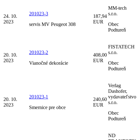
MM-tech
201023-3
s.r.o.
24. 10.
187,94
2023
EUR
servis MV Peugeot 308
Obec
Podtureň
FISTATECH
201023-2
s.r.o.
20. 10.
408,00
2023
EUR
Vianočné dekorácie
Obec
Podtureň
Verlag
Dashofer,
201023-1
vydavateľstvo
20. 10.
240,60
s.r.o.
2023
EUR
Smernice pre obce
Obec
Podtureň
ND