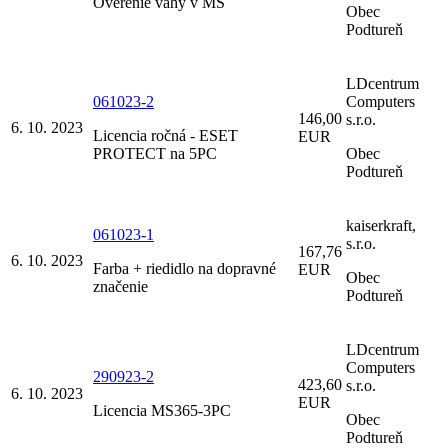
Overenie váhy v MŠ
Obec
Podtureň
LDcentrum
061023-2
Computers
146,00
s.r.o.
6. 10. 2023
Licencia ročná - ESET
EUR
PROTECT na 5PC
Obec
Podtureň
kaiserkraft,
061023-1
s.r.o.
167,76
6. 10. 2023
Farba + riedidlo na dopravné
EUR
Obec
značenie
Podtureň
LDcentrum
Computers
290923-2
423,60
s.r.o.
6. 10. 2023
EUR
Licencia MS365-3PC
Obec
Podtureň