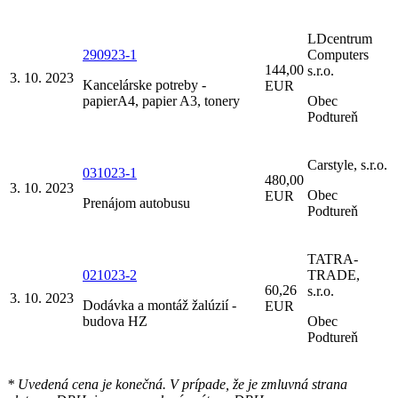
LDcentrum
290923-1
Computers
144,00
s.r.o.
3. 10. 2023
Kancelárske potreby -
EUR
papierA4, papier A3, tonery
Obec
Podtureň
Carstyle, s.r.o.
031023-1
480,00
3. 10. 2023
Obec
EUR
Prenájom autobusu
Podtureň
TATRA-
021023-2
TRADE,
60,26
s.r.o.
3. 10. 2023
Dodávka a montáž žalúzií -
EUR
budova HZ
Obec
Podtureň
* Uvedená cena je konečná. V prípade, že je zmluvná strana