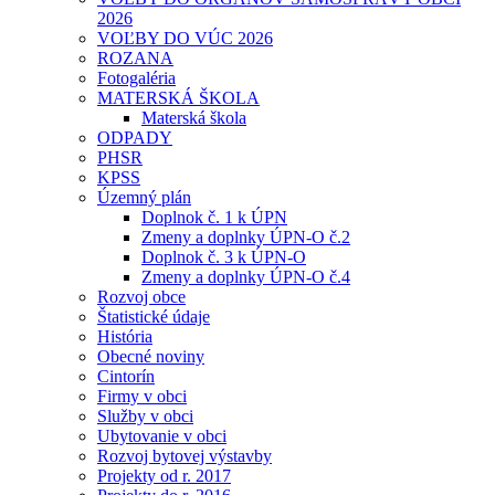
2026
VOĽBY DO VÚC 2026
ROZANA
Fotogaléria
MATERSKÁ ŠKOLA
Materská škola
ODPADY
PHSR
KPSS
Územný plán
Doplnok č. 1 k ÚPN
Zmeny a doplnky ÚPN-O č.2
Doplnok č. 3 k ÚPN-O
Zmeny a doplnky ÚPN-O č.4
Rozvoj obce
Štatistické údaje
História
Obecné noviny
Cintorín
Firmy v obci
Služby v obci
Ubytovanie v obci
Rozvoj bytovej výstavby
Projekty od r. 2017