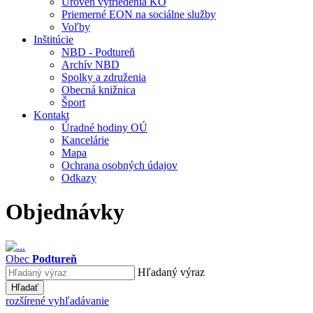
Úroveň vytriedenia KO
Priemerné EON na sociálne služby
Voľby
Inštitúcie
NBD - Podtureň
Archív NBD
Spolky a združenia
Obecná knižnica
Šport
Kontakt
Úradné hodiny OÚ
Kancelárie
Mapa
Ochrana osobných údajov
Odkazy
Objednávky
Obec
Podtureň
Hľadaný výraz
Hľadať
rozšírené vyhľadávanie