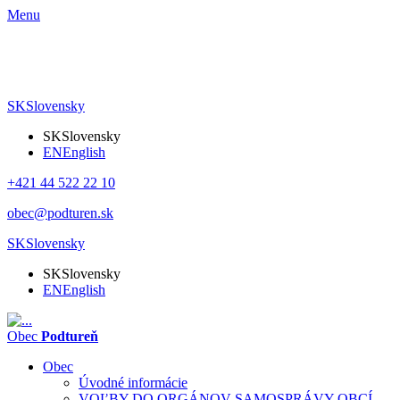
Menu
SK
Slovensky
SK
Slovensky
EN
English
+421 44 522 22 10
obec@podturen.sk
SK
Slovensky
SK
Slovensky
EN
English
Obec
Podtureň
Obec
Úvodné informácie
VOĽBY DO ORGÁNOV SAMOSPRÁVY OBCÍ