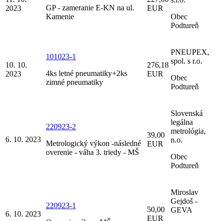
GP - zameranie E-KN na ul.
2023
EUR
Kamenie
Obec
Podtureň
PNEUPEX,
101023-1
spol. s r.o.
10. 10.
276,18
4ks letné pneumatiky+2ks
2023
EUR
Obec
zimné pneumatiky
Podtureň
Slovenská
legálna
220923-2
metrológia,
39,00
6. 10. 2023
n.o.
Metrologický výkon -následné
EUR
overenie - váha 3. triedy - MŠ
Obec
Podtureň
Miroslav
Gejdoš -
220923-1
50,00
GEVA
6. 10. 2023
EUR