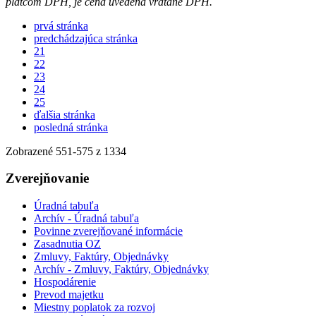
platcom DPH, je cena uvedená vrátane DPH.
prvá stránka
predchádzajúca stránka
21
22
23
24
25
ďalšia stránka
posledná stránka
Zobrazené
551
-
575
z 1334
Zverejňovanie
Úradná tabuľa
Archív - Úradná tabuľa
Povinne zverejňované informácie
Zasadnutia OZ
Zmluvy, Faktúry, Objednávky
Archív - Zmluvy, Faktúry, Objednávky
Hospodárenie
Prevod majetku
Miestny poplatok za rozvoj