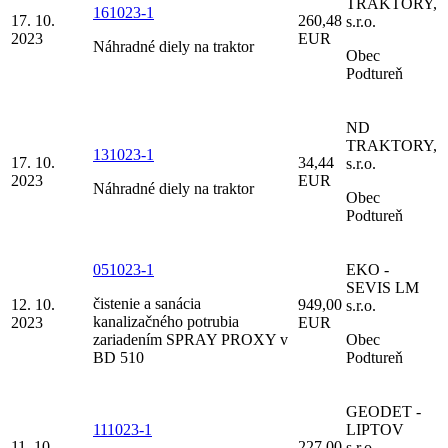
TRAKTORY,
161023-1
17. 10.
260,48
s.r.o.
2023
EUR
Náhradné diely na traktor
Obec
Podtureň
ND
TRAKTORY,
131023-1
17. 10.
34,44
s.r.o.
2023
EUR
Náhradné diely na traktor
Obec
Podtureň
051023-1
EKO -
SEVIS LM
čistenie a sanácia
12. 10.
949,00
s.r.o.
kanalizačného potrubia
2023
EUR
zariadením SPRAY PROXY v
Obec
BD 510
Podtureň
GEODET -
111023-1
LIPTOV
11. 10.
227,00
s.r.o.