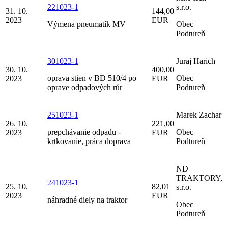
221023-1
s.r.o.
31. 10.
144,00
2023
EUR
Výmena pneumatík MV
Obec
Podtureň
301023-1
Juraj Harich
30. 10.
400,00
oprava stien v BD 510/4 po
Obec
2023
EUR
oprave odpadových rúr
Podtureň
251023-1
Marek Zachar
26. 10.
221,00
prepchávanie odpadu -
Obec
2023
EUR
krtkovanie, práca doprava
Podtureň
ND
TRAKTORY,
241023-1
25. 10.
82,01
s.r.o.
2023
EUR
náhradné diely na traktor
Obec
Podtureň