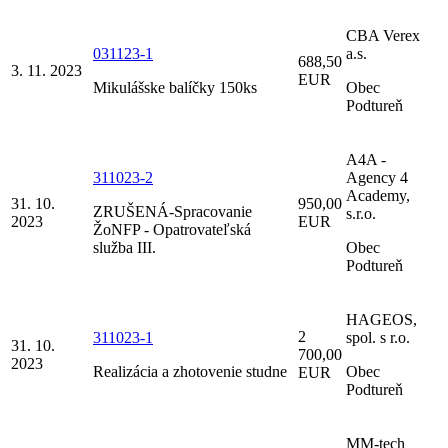
CBA Verex
031123-1
a.s.
688,50
3. 11. 2023
EUR
Mikulášske balíčky 150ks
Obec
Podtureň
A4A -
311023-2
Agency 4
Academy,
31. 10.
950,00
ZRUŠENÁ-Spracovanie
s.r.o.
2023
EUR
ŽoNFP - Opatrovateľská
služba III.
Obec
Podtureň
HAGEOS,
2
311023-1
spol. s r.o.
31. 10.
700,00
2023
Realizácia a zhotovenie studne
Obec
EUR
Podtureň
MM-tech